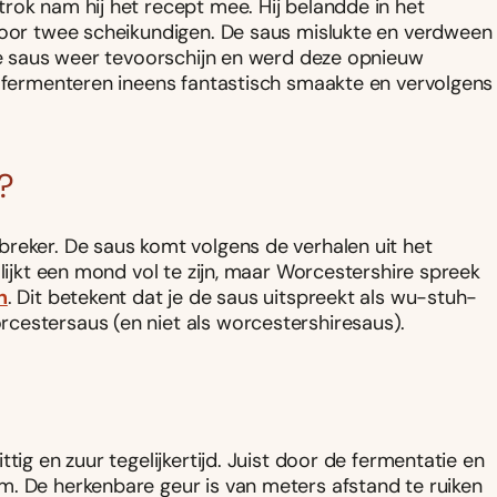
rok nam hij het recept mee. Hij belandde in het
 door twee scheikundigen. De saus mislukte en verdween
 de saus weer tevoorschijn en werd deze opnieuw
r fermenteren ineens fantastisch smaakte en vervolgens
?
reker. De saus komt volgens de verhalen uit het
 lijkt een mond vol te zijn, maar Worcestershire spreek
h
. Dit betekent dat je de saus uitspreekt als wu-stuh-
cestersaus (en niet als worcestershiresaus).
tig en zuur tegelijkertijd. Juist door de fermentatie en
m. De herkenbare geur is van meters afstand te ruiken