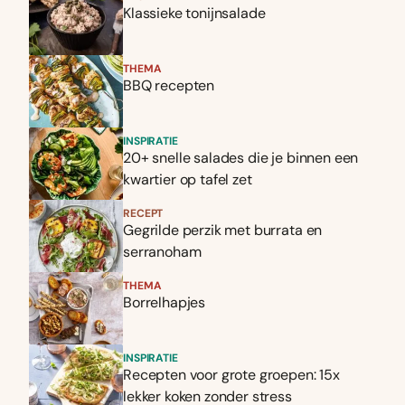
Klassieke tonijnsalade
THEMA
BBQ recepten
INSPIRATIE
20+ snelle salades die je binnen een
kwartier op tafel zet
RECEPT
Gegrilde perzik met burrata en
serranoham
THEMA
Borrelhapjes
INSPIRATIE
Recepten voor grote groepen: 15x
lekker koken zonder stress