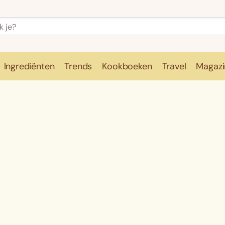
Ingrediënten
Trends
Kookboeken
Travel
Magazi
e
Kookschool
Ingrediënten
Trends
Kookboeken