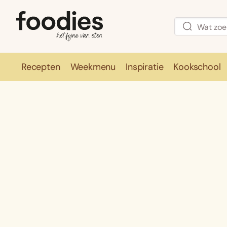
Recepten
Weekmenu
Inspiratie
Kookschool
Recepten
Weekmenu
Inspirati