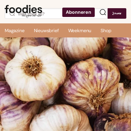
Abonneren
Zoek
Menu
Magazine
Nieuwsbrief
Weekmenu
Shop