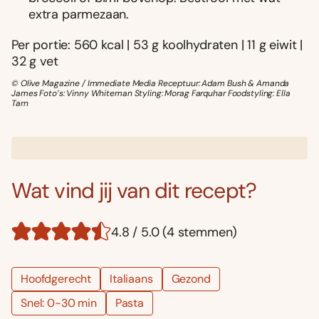
extra parmezaan.
Per portie: 560 kcal | 53 g koolhydraten | 11 g eiwit |
32 g vet
© Olive Magazine / Immediate Media Receptuur: Adam Bush & Amanda
James Foto’s: Vinny Whiteman Styling: Morag Farquhar Foodstyling: Ella
Tarn
Wat vind jij van dit recept?
4.8 / 5.0 (4 stemmen)
Hoofdgerecht
Italiaans
Gezond
Snel: 0-30 min
Pasta