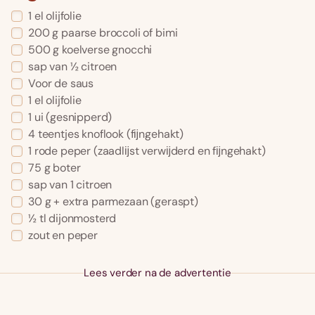
1 el olijfolie
200 g paarse broccoli of bimi
500 g koelverse gnocchi
sap van ½ citroen
Voor de saus
1 el olijfolie
1 ui (gesnipperd)
4 teentjes knoflook (fĳngehakt)
1 rode peper (zaadlĳst verwĳderd en fĳngehakt)
75 g boter
sap van 1 citroen
30 g + extra parmezaan (geraspt)
½ tl dijonmosterd
zout en peper
Lees verder na de advertentie