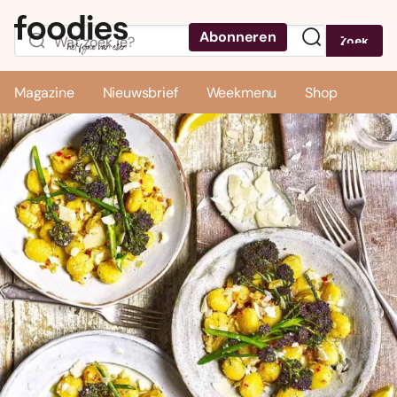
Abonneren
Zoek
Menu
Magazine
Nieuwsbrief
Weekmenu
Shop