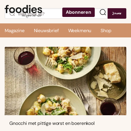
Abonneren
Zoek
Menu
Magazine
Nieuwsbrief
Weekmenu
Shop
Gnocchi met pittige worst en boerenkool