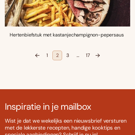
Hertenbiefstuk met kastanjechampignon-pepersaus
1
2
3
…
17
Inspiratie in je mailbox
Wist je dat we wekelijks een nieuwsbrief versturen
met de lekkerste recepten, handige kooktips en
speciale aanbiedingen? Schrijf je nu in!