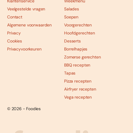
Klantenservice
Weekmenu
Veelgestelde vragen
Salades
Contact
Soepen
Algemene voorwaarden
Voorgerechten
Privacy
Hoofdgerechten
Cookies
Desserts
Privacyvoorkeuren
Borrelhapjes
Zomerse gerechten
BBQ recepten
Tapas
Pizza recepten
Airfryer recepten
Vega recepten
© 2026 - Foodies
Social
Foodies 08/2026
Tropische smaakexplosies
media