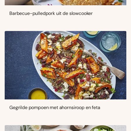
Barbecue-pulledpork uit de slowcooker
Gegrilde pompoen met ahornsiroop en feta