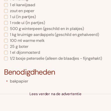
1
el
karwijzaad
zout en peper
1
ui
(in partjes)
1
rode ui
(in partjes)
500
g
winterpeen
(geschild en in plakjes)
1
kg
kruimige aardappels
(geschild en gehalveerd)
100
ml
warme melk
25
g
boter
1
el
dijonmosterd
1/2
bosje
peterselie
(alleen de blaadjes - fijngehakt)
Benodigdheden
bakpapier
Lees verder na de advertentie