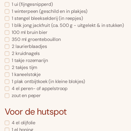
1
ui
(fijngesnipperd)
1
winterpeen
(geschild en in plakjes)
1
stengel bleekselderij
(in reepjes)
1
blik
jong jackfruit
(ca. 500 g - uitgelekt & in stukken)
100
ml
bruin bier
350
ml
groentebouillon
2
laurierblaadjes
2
kruidnagels
1
takje
rozemarijn
2
takjes
tijm
1
kaneelstokje
1
plak
ontbijtkoek
(in kleine blokjes)
4
el
peren- of appelstroop
zout en peper
Voor de hutspot
4
el
olijfolie
1
el
honing