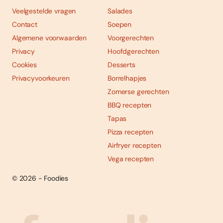
Veelgestelde vragen
Salades
Contact
Soepen
Algemene voorwaarden
Voorgerechten
Privacy
Hoofdgerechten
Cookies
Desserts
Privacyvoorkeuren
Borrelhapjes
Zomerse gerechten
BBQ recepten
Tapas
Pizza recepten
Airfryer recepten
Vega recepten
© 2026 - Foodies
Social
Foodies 08/2026
Tropische smaakexplosies
media