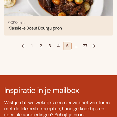
210 min
Klassieke Boeuf Bourguignon
1
2
3
4
5
…
77
Inspiratie in je mailbox
Wist je dat we wekelijks een nieuwsbrief versturen
met de lekkerste recepten, handige kooktips en
speciale aanbiedingen? Schrijf je nu in!