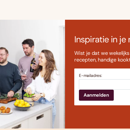
Inspiratie in je
Wist je dat we wekelijk
recepten, handige kookti
E-mailadres: