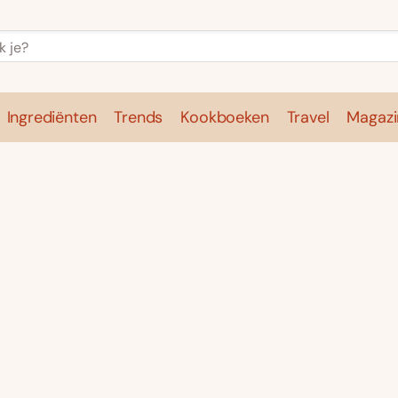
Ingrediënten
Trends
Kookboeken
Travel
Magazi
e
Kookschool
Ingrediënten
Trends
Kookboeken