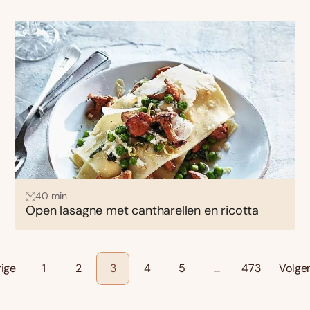
40 min
Open lasagne met cantharellen en ricotta
rige
1
2
3
4
5
…
473
Volge