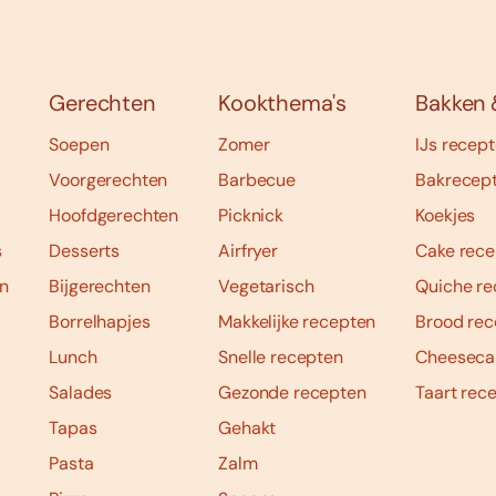
Gerechten
Kookthema's
Bakken 
Soepen
Zomer
IJs recep
Voorgerechten
Barbecue
Bakrecep
Hoofdgerechten
Picknick
Koekjes
s
Desserts
Airfryer
Cake rece
n
Bijgerechten
Vegetarisch
Quiche re
Borrelhapjes
Makkelijke recepten
Brood rec
Lunch
Snelle recepten
Cheeseca
Salades
Gezonde recepten
Taart rec
Tapas
Gehakt
Pasta
Zalm