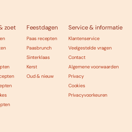
& zoet
Feestdagen
Service & informatie
ten
Paas recepten
Klantenservice
ten
Paasbrunch
Veelgestelde vragen
Sinterklaas
Contact
pten
Kerst
Algemene voorwaarden
cepten
Oud & nieuw
Privacy
epten
Cookies
kes
Privacyvoorkeuren
epten