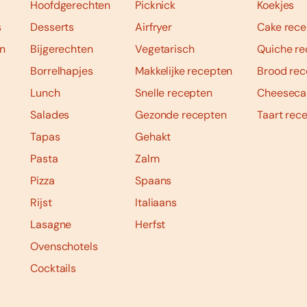
Hoofdgerechten
Picknick
Koekjes
s
Desserts
Airfryer
Cake rece
n
Bijgerechten
Vegetarisch
Quiche re
Borrelhapjes
Makkelijke recepten
Brood rec
Lunch
Snelle recepten
Cheeseca
Salades
Gezonde recepten
Taart rec
Tapas
Gehakt
Pasta
Zalm
Pizza
Spaans
Rijst
Italiaans
Lasagne
Herfst
Ovenschotels
Cocktails