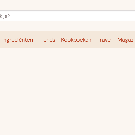
Ingrediënten
Trends
Kookboeken
Travel
Magazi
e
Kookschool
Ingrediënten
Trends
Kookboeken