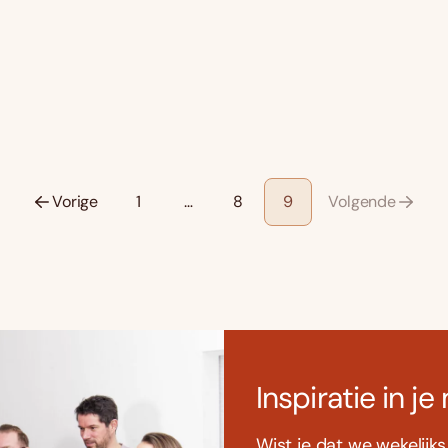
Vorige
1
…
8
9
Volgende
Inspiratie in je
Wist je dat we wekelijk