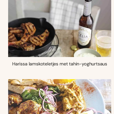
Harissa lamskoteletjes met tahin-yoghurtsaus