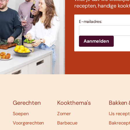
recepten, handige kookti
E-mailadres:
Gerechten
Kookthema's
Bakken 
Soepen
Zomer
IJs recep
Voorgerechten
Barbecue
Bakrecep