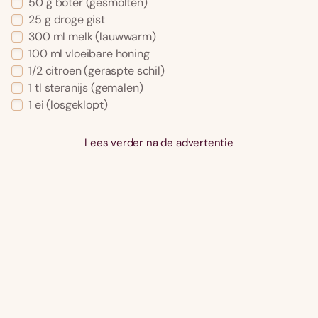
50
g
boter
(gesmolten)
25
g
droge gist
300
ml
melk
(lauwwarm)
100
ml
vloeibare honing
1/2
citroen
(geraspte schil)
1
tl
steranijs
(gemalen)
1
ei
(losgeklopt)
Lees verder na de advertentie