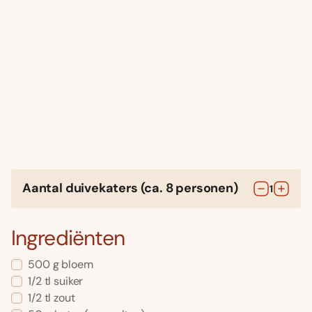
Aantal duivekaters (ca. 8 personen)
1
Ingrediënten
500
g
bloem
1/2
tl
suiker
1/2
tl
zout