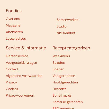
Foodies
Over ons
Samenwerken
Magazine
Studio
Abonneren
Nieuwsbrief
Losse edities
Service & informatie
Receptcategorieën
Klantenservice
Weekmenu
Veelgestelde vragen
Salades
Contact
Soepen
Algemene voorwaarden
Voorgerechten
Privacy
Hoofdgerechten
Cookies
Desserts
Privacyvoorkeuren
Borrelhapjes
Zomerse gerechten
BBQ recepten