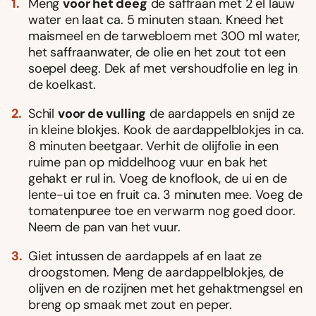
Meng
voor het deeg
de saffraan met 2 el lauw
water en laat ca. 5 minuten staan. Kneed het
maismeel en de tarwebloem met 300 ml water,
het saffraanwater, de olie en het zout tot een
soepel deeg. Dek af met vershoudfolie en leg in
de koelkast.
Schil
voor de vulling
de aardappels en snijd ze
in kleine blokjes. Kook de aardappelblokjes in ca.
8 minuten beetgaar. Verhit de olijfolie in een
ruime pan op middelhoog vuur en bak het
gehakt er rul in. Voeg de knoflook, de ui en de
lente-ui toe en fruit ca. 3 minuten mee. Voeg de
tomatenpuree toe en verwarm nog goed door.
Neem de pan van het vuur.
Giet intussen de aardappels af en laat ze
droogstomen. Meng de aardappelblokjes, de
olijven en de rozijnen met het gehaktmengsel en
breng op smaak met zout en peper.