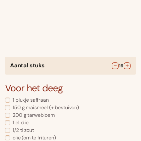
Aantal stuks
16
Voor het deeg
1
plukje
saffraan
150
g
maismeel
(+ bestuiven)
200
g
tarwebloem
1
el
olie
1/2
tl
zout
olie
(om te frituren)