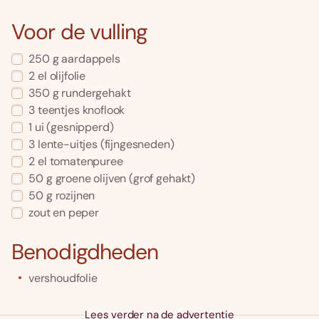
Voor de vulling
250
g
aardappels
2
el
olijfolie
350
g
rundergehakt
3
teentjes
knoflook
1
ui
(gesnipperd)
3
lente-uitjes
(fijngesneden)
2
el
tomatenpuree
50
g
groene olijven
(grof gehakt)
50
g
rozijnen
zout en peper
Benodigdheden
vershoudfolie
Lees verder na de advertentie