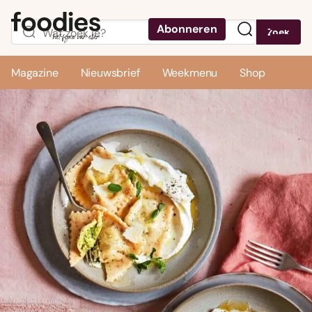
Abonneren
Zoek
Menu
Magazine
Nieuwsbrief
Weekmenu
Shop