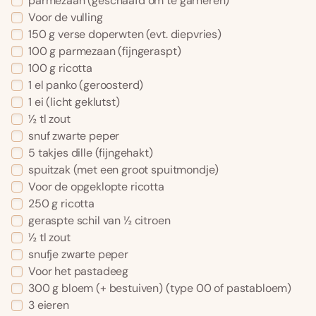
parmezaan (geschaafd om te garneren)
Voor de vulling
150 g verse doperwten (evt. diepvries)
100 g parmezaan (fijngeraspt)
100 g ricotta
1 el panko (geroosterd)
1 ei (licht geklutst)
½ tl zout
snuf zwarte peper
5 takjes dille (fijngehakt)
spuitzak (met een groot spuitmondje)
Voor de opgeklopte ricotta
250 g ricotta
geraspte schil van ½ citroen
½ tl zout
snufje zwarte peper
Voor het pastadeeg
300 g bloem (+ bestuiven) (type 00 of pastabloem)
3 eieren