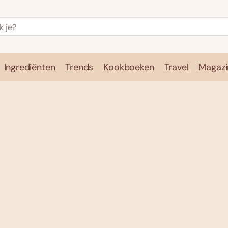
Ingrediënten
Trends
Kookboeken
Travel
Magazi
e
Kookschool
Ingrediënten
Trends
Kookboeken