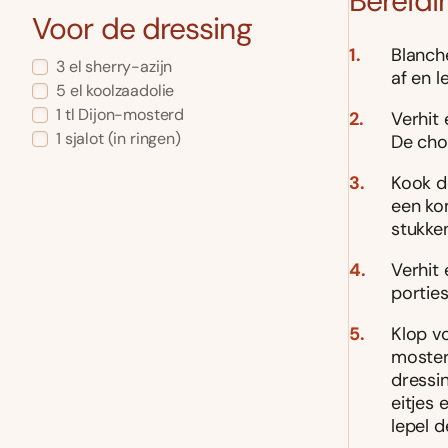
Bereidi
Voor de dressing
Blanch
3 el sherry-azijn
af en l
5 el koolzaadolie
1 tl Dijon-mosterd
Verhit
1 sjalot (in ringen)
De chor
Kook de
een kom
stukke
Verhit 
porties
Klop v
moster
dressi
eitjes
lepel 