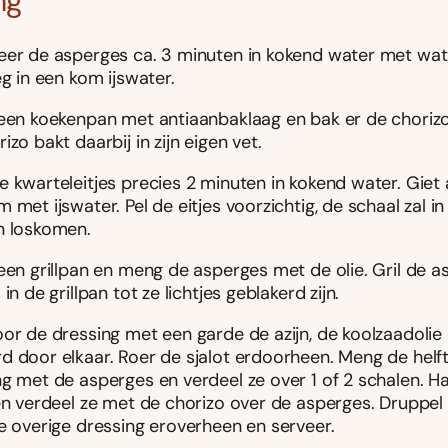
ng
eer de asperges ca. 3 minuten in kokend water met wat 
eg in een kom ijswater.
 een koekenpan met antiaanbaklaag en bak er de chorizo
izo bakt daarbij in zijn eigen vet.
 kwarteleitjes precies 2 minuten in kokend water. Giet a
 met ijswater. Pel de eitjes voorzichtig, de schaal zal in
n loskomen.
een grillpan en meng de asperges met de olie. Gril de a
 in de grillpan tot ze lichtjes geblakerd zijn.
oor de dressing met een garde de azijn, de koolzaadolie
d door elkaar. Roer de sjalot erdoorheen. Meng de helf
ng met de asperges en verdeel ze over 1 of 2 schalen. H
 en verdeel ze met de chorizo over de asperges. Druppe
de overige dressing eroverheen en serveer.