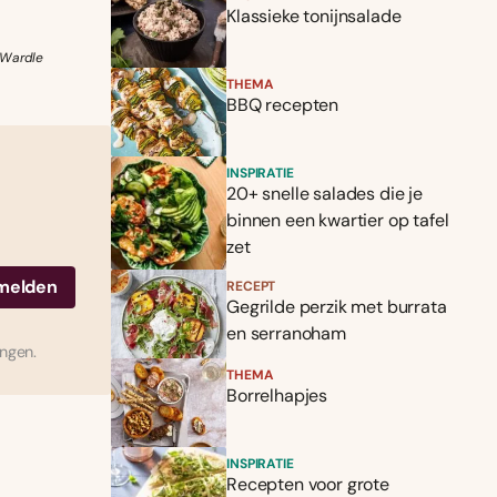
Klassieke tonijnsalade
 Wardle
THEMA
BBQ recepten
INSPIRATIE
20+ snelle salades die je
binnen een kwartier op tafel
zet
RECEPT
Gegrilde perzik met burrata
en serranoham
ingen.
THEMA
Borrelhapjes
INSPIRATIE
Recepten voor grote