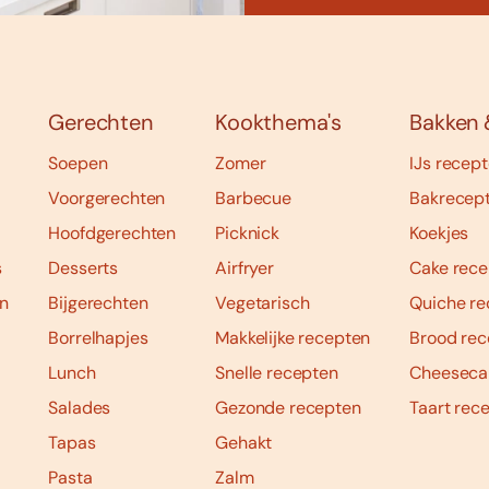
Gerechten
Kookthema's
Bakken 
Soepen
Zomer
IJs recep
Voorgerechten
Barbecue
Bakrecep
Hoofdgerechten
Picknick
Koekjes
s
Desserts
Airfryer
Cake rece
n
Bijgerechten
Vegetarisch
Quiche re
Borrelhapjes
Makkelijke recepten
Brood rec
Lunch
Snelle recepten
Cheeseca
Salades
Gezonde recepten
Taart rec
Tapas
Gehakt
Pasta
Zalm