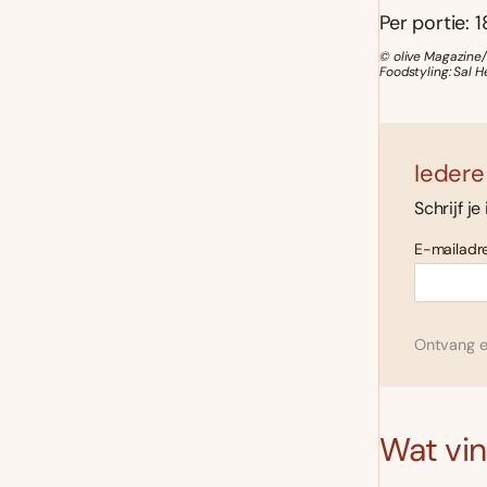
Per portie: 1
© olive Magazine/
Foodstyling: Sal H
Iedere
Schrijf je
E-mailadre
Ontvang el
Wat vind