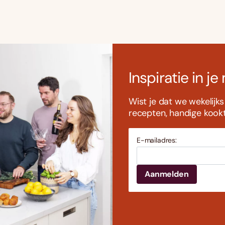
Inspiratie in je
Wist je dat we wekelijk
recepten, handige kookti
E-mailadres: