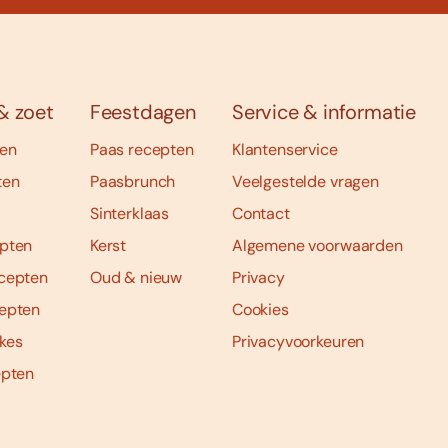
& zoet
Feestdagen
Service & informatie
ten
Paas recepten
Klantenservice
ten
Paasbrunch
Veelgestelde vragen
Sinterklaas
Contact
pten
Kerst
Algemene voorwaarden
cepten
Oud & nieuw
Privacy
epten
Cookies
kes
Privacyvoorkeuren
epten