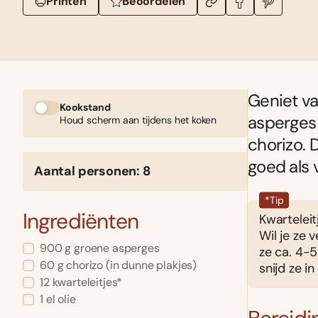
Printen
Beoordelen
Geniet va
Kookstand
asperges
Houd scherm aan tijdens het koken
chorizo. 
goed als 
Aantal personen: 8
*Tip
Ingrediënten
Kwarteleit
Wil je ze
900 g groene asperges
ze ca. 4-5
60 g chorizo (in dunne plakjes)
snijd ze in
12 kwarteleitjes*
1 el olie