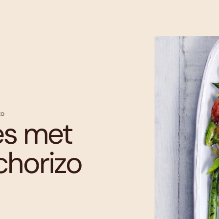
zo
es met
chorizo