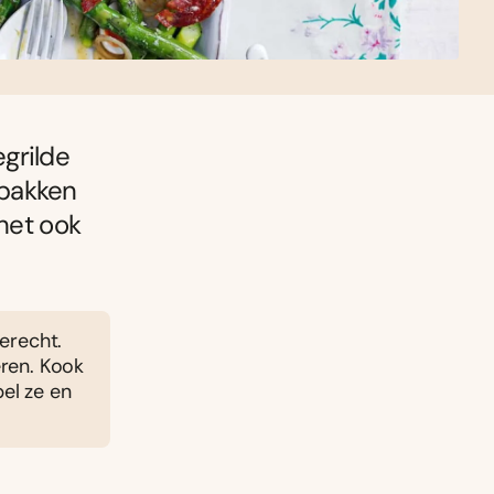
grilde
ebakken
 het ook
gerecht.
eren. Kook
pel ze en