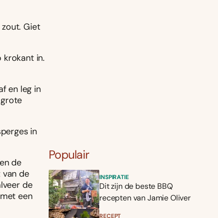
zout. Giet
 krokant in.
f en leg in
 grote
sperges in
Populair
 en de
t van de
INSPIRATIE
alveer de
Dit zijn de beste BBQ
l met een
recepten van Jamie Oliver
RECEPT