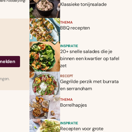
ars Foodstyling:
Klassieke tonijnsalade
THEMA
BBQ recepten
INSPIRATIE
20+ snelle salades die je
binnen een kwartier op tafel
zet
RECEPT
ingen.
Gegrilde perzik met burrata
en serranoham
THEMA
Borrelhapjes
INSPIRATIE
Recepten voor grote