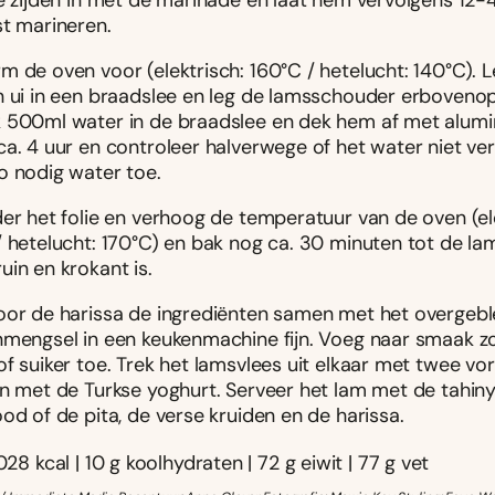
e zijden in met de marinade en laat hem vervolgens 12-4
st marineren.
m de oven voor (elektrisch: 160°C / hetelucht: 140°C). 
n ui in een braadslee en leg de lamsschouder erbovenop
 500ml water in de braadslee en dek hem af met alumin
ca. 4 uur en controleer halverwege of het water niet ve
o nodig water toe.
der het folie en verhoog de temperatuur van de oven (el
/ hetelucht: 170°C) en bak nog ca. 30 minuten tot de l
in en krokant is.
oor de harissa de ingrediënten samen met het overgeb
nmengsel in een keukenmachine fijn. Voeg naar smaak zo
f suiker toe. Trek het lamsvlees uit elkaar met twee vo
in met de Turkse yoghurt. Serveer het lam met de tahiny
od of de pita, de verse kruiden en de harissa.
028 kcal | 10 g koolhydraten | 72 g eiwit | 77 g vet