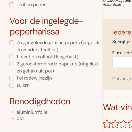
© Olive Magazine 
zout en peper
Adam Bush
Voor de ingelegde-
peperharissa
Iedere
Schrijf je
75
g
ingelegde groene pepers
(uitgelekt
en zonder steeltjes)
E-mailadre
1
teentje
knoflook
(fijngehakt)
2
geroosterde rode paprika’s
(uitgelekt
en gehakt uit pot)
1
el
rodewijnazijn
Ontvang el
suiker
Benodigdheden
Wat vind
aluminiumfolie
pot