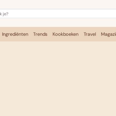
Ingrediënten
Trends
Kookboeken
Travel
Magazi
e
Kookschool
Ingrediënten
Trends
Kookboeken