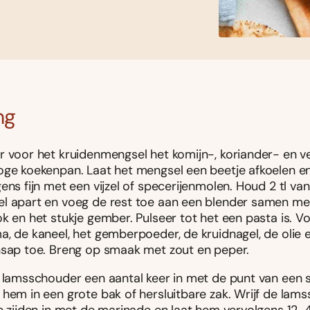
ng
r voor het kruidenmengsel het komijn-, koriander- en v
oge koekenpan. Laat het mengsel een beetje afkoelen e
ens fijn met een vijzel of specerijenmolen. Houd 2 tl van
l apart en voeg de rest toe aan een blender samen met
k en het stukje gember. Pulseer tot het een pasta is. V
a, de kaneel, het gemberpoeder, de kruidnagel, de olie 
nsap toe. Breng op smaak met zout en peper.
e lamsschouder een aantal keer in met de punt van een
 hem in een grote bak of hersluitbare zak. Wrijf de lam