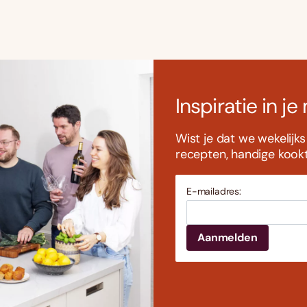
Inspiratie in je
Wist je dat we wekelijk
recepten, handige kookti
E-mailadres: