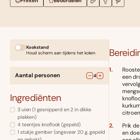
Printen
Beoordelen
Kookstand
Bereidi
Houd scherm aan tijdens het koken
Rooste
Aantal personen
4
een dr
vervolg
mengse
Ingrediënten
knofloo
kurkum
3
uien
(1 gesnipperd en 2 in dikke
citroe
plakken)
4
teentjes
knoflook
(gepeld)
Prik d
1
stukje
gember
(ongeveer 20 g, gepeld
en doe
en gehakt)