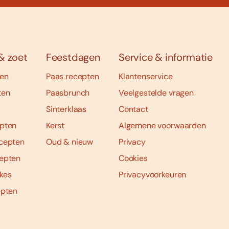
& zoet
Feestdagen
Service & informatie
ten
Paas recepten
Klantenservice
ten
Paasbrunch
Veelgestelde vragen
Sinterklaas
Contact
pten
Kerst
Algemene voorwaarden
cepten
Oud & nieuw
Privacy
epten
Cookies
kes
Privacyvoorkeuren
epten