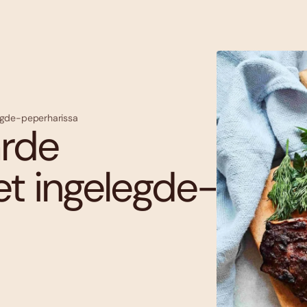
gde-peperharissa
rde
t ingelegde-