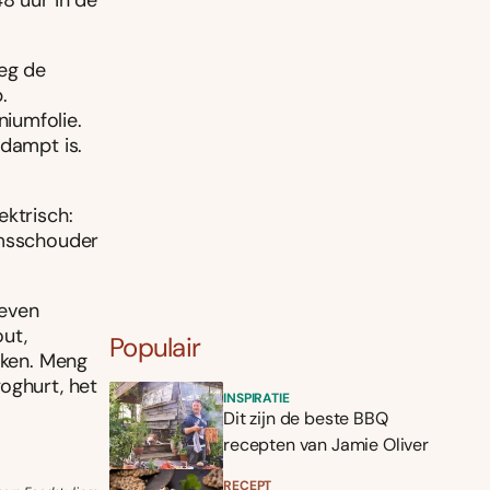
8 uur in de
Leg de
.
iumfolie.
rdampt is.
ektrisch:
amsschouder
leven
ut,
Populair
rken. Meng
oghurt, het
INSPIRATIE
Dit zijn de beste BBQ
recepten van Jamie Oliver
RECEPT