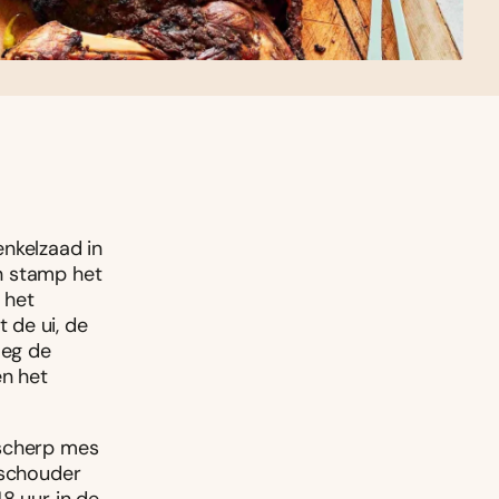
enkelzaad in
n stamp het
 het
 de ui, de
oeg de
en het
 scherp mes
sschouder