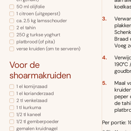
aan all
koelka
50
ml
olijfolie
1
citroen
(uitgeperst)
Verwar
ca. 2.5
kg
lamsschouder
plakke
2
el
tahin
Schenk
250
g
turkse yoghurt
Braad 
platbrood
(of pita)
Voeg z
verse kruiden
(om te serveren)
Verwij
Voor de
190°C 
goudbru
shoarmakruiden
Maal v
1
el
komijnzaad
kruide
1
el
korianderzaad
peper o
2
tl
venkelzaad
de tah
1
tl
kurkuma
platbro
1/2
tl
kaneel
1/2
tl
gemberpoeder
Per portie: 1
gemalen kruidnagel