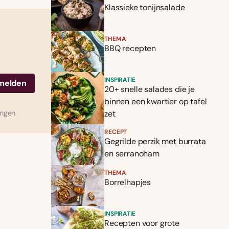
Klassieke tonijnsalade
THEMA
BBQ recepten
INSPIRATIE
20+ snelle salades die je
binnen een kwartier op tafel
ingen.
zet
RECEPT
Gegrilde perzik met burrata
en serranoham
THEMA
Borrelhapjes
INSPIRATIE
Recepten voor grote