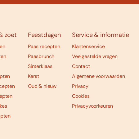
& zoet
Feestdagen
Service & informatie
ten
Paas recepten
Klantenservice
ten
Paasbrunch
Veelgestelde vragen
Sinterklaas
Contact
pten
Kerst
Algemene voorwaarden
cepten
Oud & nieuw
Privacy
epten
Cookies
kes
Privacyvoorkeuren
epten