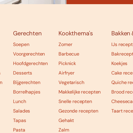
Gerechten
Kookthema's
Bakken 
Soepen
Zomer
IJs recep
Voorgerechten
Barbecue
Bakrecep
Hoofdgerechten
Picknick
Koekjes
s
Desserts
Airfryer
Cake rece
n
Bijgerechten
Vegetarisch
Quiche re
Borrelhapjes
Makkelijke recepten
Brood rec
Lunch
Snelle recepten
Cheeseca
Salades
Gezonde recepten
Taart rec
Tapas
Gehakt
Pasta
Zalm