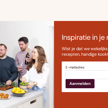
Inspiratie in je
Wist je dat we wekelijk
recepten, handige kookti
E-mailadres: