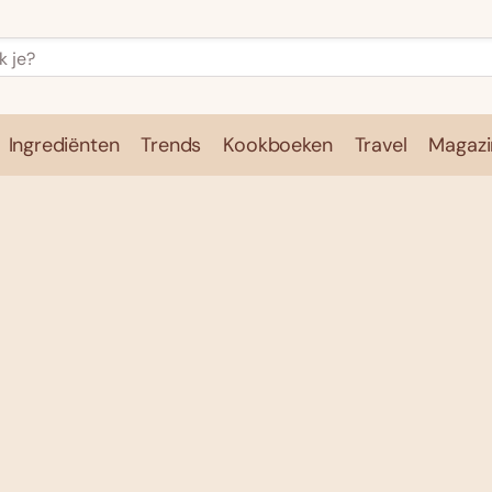
Ingrediënten
Trends
Kookboeken
Travel
Magazi
e
Kookschool
Ingrediënten
Trends
Kookboeken