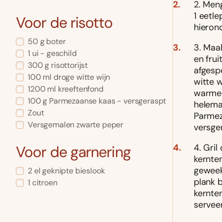
2. Men
1 eetle
Voor de risotto
hierond
50 g boter
3. Maa
1 ui - geschild
en frui
300 g risottorijst
afgespo
100 ml droge witte wijn
witte 
1200 ml kreeftenfond
warme k
100 g Parmezaanse kaas - versgeraspt
helemaa
Zout
Parmez
Versgemalen zwarte peper
versge
4. Gril
Voor de garnering
kernte
geweek
2 el geknipte bieslook
plank b
1 citroen
kernte
serveer