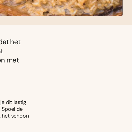
 dat het
t
en met
e dit lastig
. Spoel de
ak het schoon