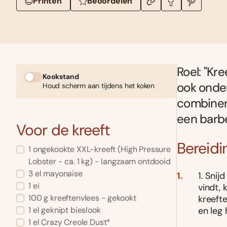
Printen
Beoordelen
Roel: "Kre
Kookstand
ook onder
Houd scherm aan tijdens het koken
combiner
een barbe
Voor de kreeft
Bereidi
1 ongekookte XXL-kreeft (High Pressure
Lobster - ca. 1 kg) - langzaam ontdooid
3 el mayonaise
1. Snij
1 ei
vindt, 
100 g kreeftenvlees - gekookt
kreefte
en leg 
1 el geknipt bieslook
1 el Crazy Creole Dust*