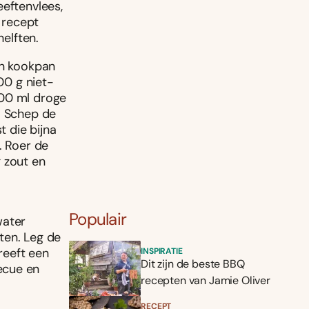
eeftenvlees,
e recept
helften.
en kookpan
00 g niet-
 100 ml droge
. Schep de
t die bijna
. Roer de
 zout en
Populair
water
ten. Leg de
reeft een
INSPIRATIE
Dit zijn de beste BBQ
ecue en
recepten van Jamie Oliver
RECEPT