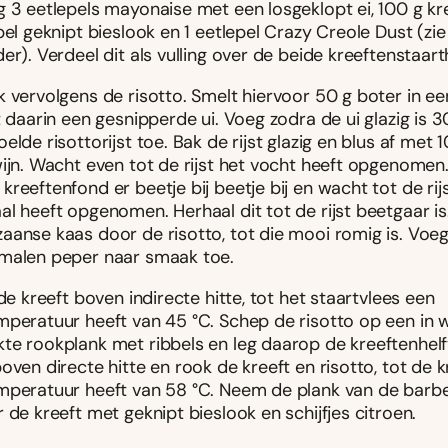
g 3 eetlepels mayonaise met een losgeklopt ei, 100 g kr
pel geknipt bieslook en 1 eetlepel Crazy Creole Dust (zi
er). Verdeel dit als vulling over de beide kreeftenstaart
k vervolgens de risotto. Smelt hiervoor 50 g boter in e
t daarin een gesnipperde ui. Voeg zodra de ui glazig is 3
elde risottorijst toe. Bak de rijst glazig en blus af met
wijn. Wacht even tot de rijst het vocht heeft opgenomen
reeftenfond er beetje bij beetje bij en wacht tot de rijs
l heeft opgenomen. Herhaal dit tot de rijst beetgaar is
aanse kaas door de risotto, tot die mooi romig is. Voeg
malen peper naar smaak toe.
 de kreeft boven indirecte hitte, tot het staartvlees een
mperatuur heeft van 45 °C. Schep de risotto op een in 
te rookplank met ribbels en leg daarop de kreeftenhelf
oven directe hitte en rook de kreeft en risotto, tot de k
mperatuur heeft van 58 °C. Neem de plank van de barb
 de kreeft met geknipt bieslook en schijfjes citroen.