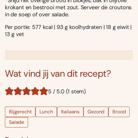
*Snijd het overige brood in blokjes, bak in olijfolie
krokant en bestrooi met zout. Serveer de croutons
in de soep of over salade.
Per portie: 577 kcal | 93 g koolhydraten | 18 g eiwit |
13 g vet
Wat vind jij van dit recept?
5 / 5.0 (1 stem)
Bijgerecht
Lunch
Italiaans
Gezond
Brood
Salade