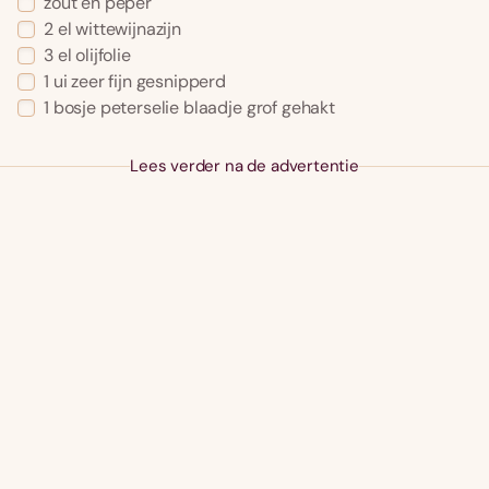
zout en peper
2 el wittewijnazijn
3 el olijfolie
1 ui zeer fijn gesnipperd
1 bosje peterselie blaadje grof gehakt
Lees verder na de advertentie