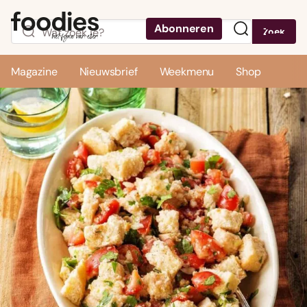
Abonneren
Zoek
Menu
Magazine
Nieuwsbrief
Weekmenu
Shop