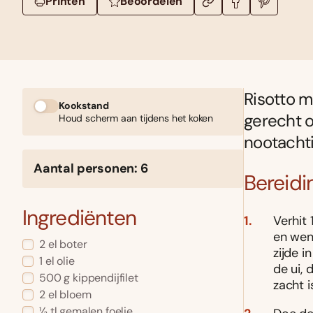
Printen
Beoordelen
Risotto ma
Kookstand
gerecht 
Houd scherm aan tijdens het koken
nootachti
Aantal personen: 6
Bereidi
Ingrediënten
Verhit 
en went
2 el boter
zijde i
1 el olie
de ui, 
500 g kippendijfilet
zacht i
2 el bloem
½ tl gemalen foelie