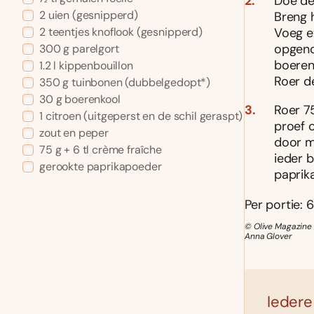
Doe de
2 uien (gesnipperd)
Breng 
Voeg e
2 teentjes knoflook (gesnipperd)
opgeno
300 g parelgort
boeren
1.2 l kippenbouillon
Roer de
350 g tuinbonen (dubbelgedopt*)
30 g boerenkool
Roer 7
1 citroen (uitgeperst en de schil geraspt)
proef o
zout en peper
door m
75 g + 6 tl crème fraîche
ieder 
gerookte paprikapoeder
paprik
Per portie: 6
© Olive Magazine 
Anna Glover
Iedere