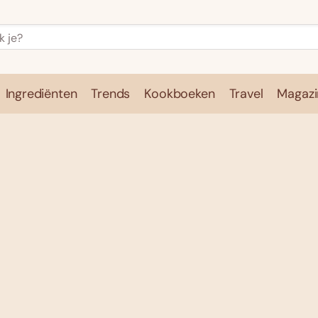
Ingrediënten
Trends
Kookboeken
Travel
Magazi
e
Kookschool
Ingrediënten
Trends
Kookboeken