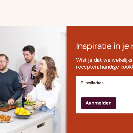
Inspiratie in je
Wist je dat we wekelijk
recepten, handige kookti
E-mailadres: