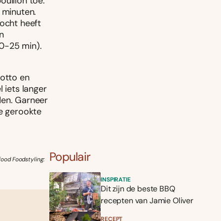
ouillon toe.
 minuten.
vocht heeft
n
20-25 min).
sotto en
 iets langer
den. Garneer
je gerookte
Populair
food Foodstyling:
INSPIRATIE
Dit zijn de beste BBQ
recepten van Jamie Oliver
RECEPT