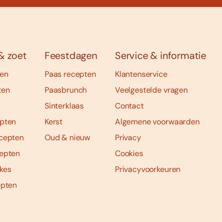
& zoet
Feestdagen
Service & informatie
ten
Paas recepten
Klantenservice
ten
Paasbrunch
Veelgestelde vragen
Sinterklaas
Contact
pten
Kerst
Algemene voorwaarden
cepten
Oud & nieuw
Privacy
epten
Cookies
kes
Privacyvoorkeuren
epten