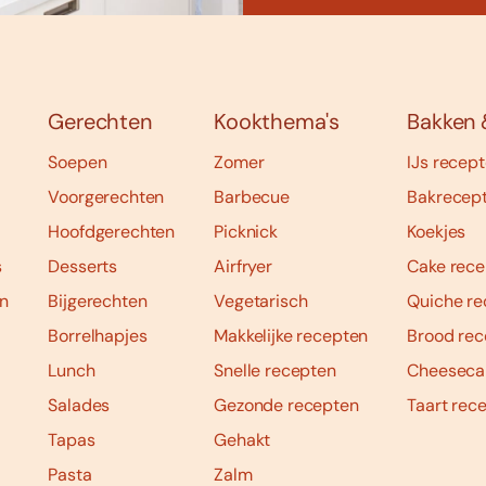
Gerechten
Kookthema's
Bakken 
Soepen
Zomer
IJs recep
Voorgerechten
Barbecue
Bakrecep
Hoofdgerechten
Picknick
Koekjes
s
Desserts
Airfryer
Cake rece
n
Bijgerechten
Vegetarisch
Quiche re
Borrelhapjes
Makkelijke recepten
Brood rec
Lunch
Snelle recepten
Cheeseca
Salades
Gezonde recepten
Taart rec
Tapas
Gehakt
Pasta
Zalm