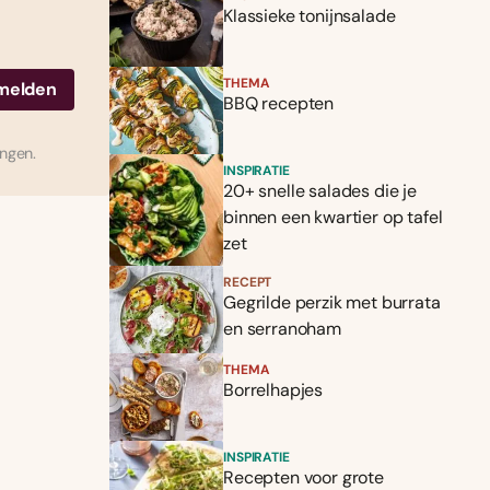
Klassieke tonijnsalade
THEMA
BBQ recepten
ingen.
INSPIRATIE
20+ snelle salades die je
binnen een kwartier op tafel
zet
RECEPT
Gegrilde perzik met burrata
en serranoham
THEMA
Borrelhapjes
INSPIRATIE
Recepten voor grote