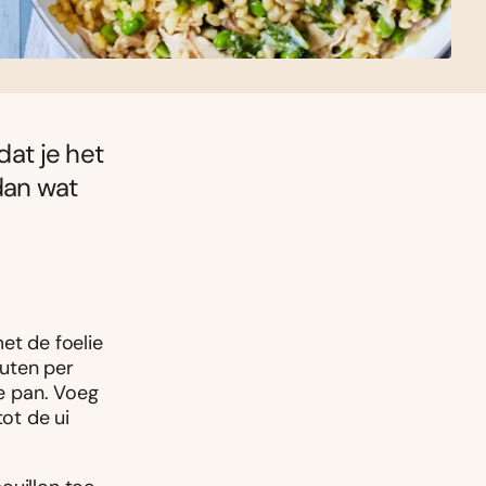
dat je het
dan wat
et de foelie
nuten per
de pan. Voeg
tot de ui