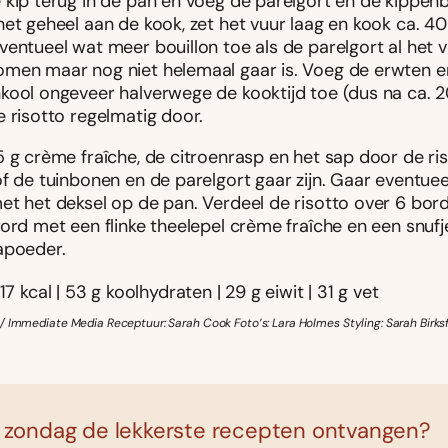
 kip terug in de pan en voeg de parelgort en de kippenb
het geheel aan de kook, zet het vuur laag en kook ca. 40
ventueel wat meer bouillon toe als de parelgort al het 
men maar nog niet helemaal gaar is. Voeg de erwten e
kool ongeveer halverwege de kooktijd toe (dus na ca. 
 risotto regelmatig door.
5 g crème fraîche, de citroenrasp en het sap door de ri
f de tuinbonen en de parelgort gaar zijn. Gaar eventueel
et het deksel op de pan. Verdeel de risotto over 6 bor
bord met een flinke theelepel crème fraîche en een snuf
apoeder.
17 kcal | 53 g koolhydraten | 29 g eiwit | 31 g vet
/ Immediate Media Receptuur: Sarah Cook Foto’s: Lara Holmes Styling: Sarah Birks
 zondag de lekkerste recepten ontvangen?