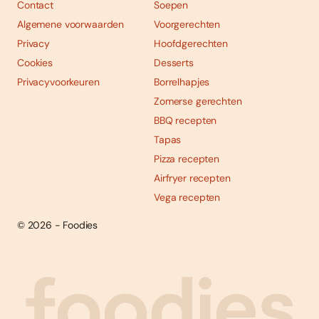
Contact
Soepen
Algemene voorwaarden
Voorgerechten
Privacy
Hoofdgerechten
Cookies
Desserts
Privacyvoorkeuren
Borrelhapjes
Zomerse gerechten
BBQ recepten
Tapas
Pizza recepten
Airfryer recepten
Vega recepten
© 2026 - Foodies
Social
Foodies 08/2026
Tropische smaakexplosies
media
Abonneren