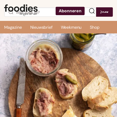
Abonneren
Zoek
Menu
Magazine
Nieuwsbrief
Weekmenu
Shop