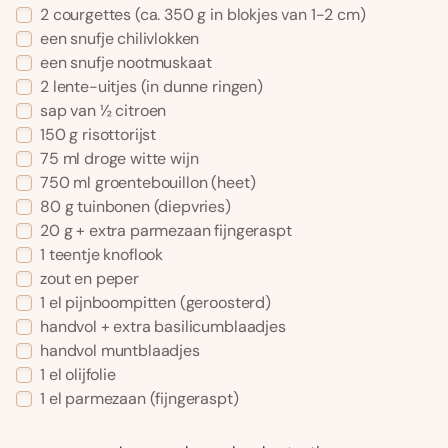
2 courgettes (ca. 350 g in blokjes van 1-2 cm)
een snufje chilivlokken
een snufje nootmuskaat
2 lente-uitjes (in dunne ringen)
sap van ½ citroen
150 g risottorijst
75 ml droge witte wijn
750 ml groentebouillon (heet)
80 g tuinbonen (diepvries)
20 g + extra parmezaan fijngeraspt
1 teentje knoflook
zout en peper
1 el pijnboompitten (geroosterd)
handvol + extra basilicumblaadjes
handvol muntblaadjes
1 el olijfolie
1 el parmezaan (fijngeraspt)