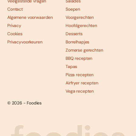
Veelgestelde vragen
Salades
Contact
Soepen
Algemene voorwaarden
Voorgerechten
Privacy
Hoofdgerechten
Cookies
Desserts
Privacyvoorkeuren
Borrelhapjes
Zomerse gerechten
BBQ recepten
Tapas
Pizza recepten
Airfryer recepten
Vega recepten
© 2026 - Foodies
Social
Foodies 08/2026
Tropische smaakexplosies
media
Abonneren