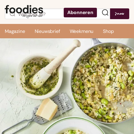
Abonneren
Zoek
Menu
Magazine
Nieuwsbrief
Weekmenu
Shop