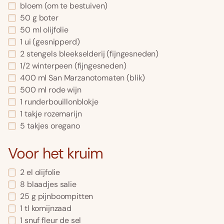
bloem
(om te bestuiven)
50
g
boter
50
ml
olijfolie
1
ui
(gesnipperd)
2
stengels
bleekselderij
(fijngesneden)
1/2
winterpeen
(fijngesneden)
400
ml
San Marzanotomaten
(blik)
500
ml
rode wijn
1
runderbouillonblokje
1
takje
rozemarijn
5
takjes
oregano
Voor het kruim
2
el
olijfolie
8
blaadjes
salie
25
g
pijnboompitten
1
tl
komijnzaad
1
snuf
fleur de sel