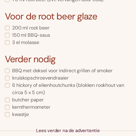
Voor de root beer glaze
200 ml root beer
150 ml BBQ-saus
3 el molasse
Verder nodig
BBQ met deksel voor indirect grillen of smoker
kruiskopschroevendraaier
6 hickory of eikenhoutchunks (blokken rookhout van
circa 5 x 5 cm)
butcher paper
kernthermometer
kwastje
Lees verder na de advertentie