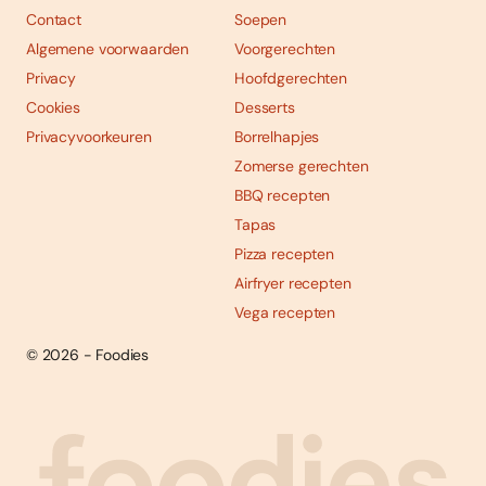
Contact
Soepen
Algemene voorwaarden
Voorgerechten
Privacy
Hoofdgerechten
Cookies
Desserts
Privacyvoorkeuren
Borrelhapjes
Zomerse gerechten
BBQ recepten
Tapas
Pizza recepten
Airfryer recepten
Vega recepten
© 2026 - Foodies
Social
Foodies 08/2026
Tropische smaakexplosies
media
Abonneren