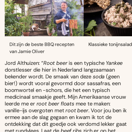
Dit zijn de beste BBQ recepten
Klassieke tonijnsala
van Jamie Oliver
Jord Althuizen: “
Root beer
is een typische
Yankee
dorstlesser die hier in Nederland langzaamaan
bekender wordt. De smaak van deze
soda
(geen
bier!) wordt vooral gevormd door sassafras, een
boomwortel en -schors, die het een typisch
medicinaal smaakje geeft. Mijn Amerikaanse vrouw
leerde me er
root beer floats
mee te maken:
vanille-ijs overgoten met
root beer
. Voor jou ben ik
ermee aan de slag gegaan en kwam ik tot de
ontdekking dat dit goedje ook verdomd lekker gaat
met rundvlees. Laat de
beef ribs
zich er op het