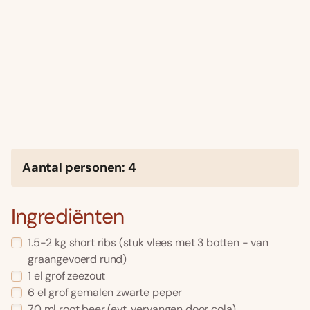
Aantal personen: 4
Ingrediënten
1.5-2 kg short ribs (stuk vlees met 3 botten - van
graangevoerd rund)
1 el grof zeezout
6 el grof gemalen zwarte peper
70 ml root beer (evt. vervangen door cola)