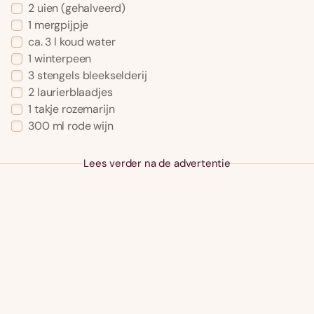
2
uien
(gehalveerd)
1
mergpijpje
ca. 3
l
koud water
1
winterpeen
3
stengels
bleekselderij
2
laurierblaadjes
1
takje
rozemarijn
300
ml
rode wijn
Lees verder na de advertentie