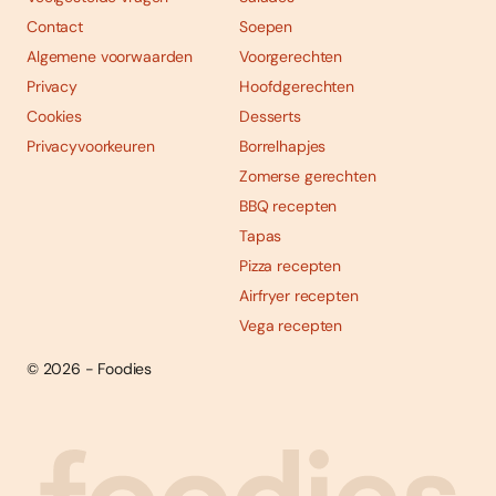
Contact
Soepen
Algemene voorwaarden
Voorgerechten
Privacy
Hoofdgerechten
Cookies
Desserts
Privacyvoorkeuren
Borrelhapjes
Zomerse gerechten
BBQ recepten
Tapas
Pizza recepten
Airfryer recepten
Vega recepten
© 2026 - Foodies
Social
Foodies 08/2026
Tropische smaakexplosies
media
Abonneren