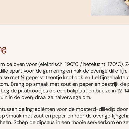
ng
m de oven voor (elektrisch: 190°C / hetelucht: 170°C). Z
dille apart voor de garnering en hak de overige dille fijn.
se met ½ geperst teentje knoflook en 1 el fijngehakte di
 kom. Breng op smaak met zout en peper en bestrijk de 
 Leg de pitabroodjes op een bakplaat en bak ze in 12-1
uin in de oven, draai ze halverwege om.
ntussen de ingrediënten voor de mosterd-dilledip door 
op smaak met zout en peper en roer de overige fijngehak
heen. Schep de dipsaus in een mooie serveerkom en zet