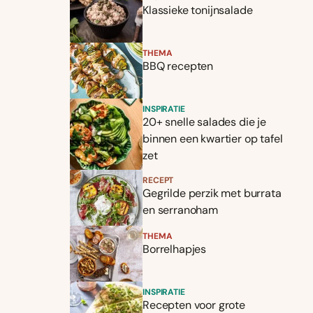
Klassieke tonijnsalade
THEMA
BBQ recepten
INSPIRATIE
20+ snelle salades die je
binnen een kwartier op tafel
zet
RECEPT
Gegrilde perzik met burrata
en serranoham
THEMA
Borrelhapjes
INSPIRATIE
Recepten voor grote