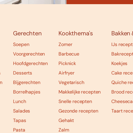
Gerechten
Kookthema's
Bakken 
Soepen
Zomer
IJs recep
Voorgerechten
Barbecue
Bakrecep
Hoofdgerechten
Picknick
Koekjes
s
Desserts
Airfryer
Cake rece
n
Bijgerechten
Vegetarisch
Quiche re
Borrelhapjes
Makkelijke recepten
Brood rec
Lunch
Snelle recepten
Cheeseca
Salades
Gezonde recepten
Taart rec
Tapas
Gehakt
Pasta
Zalm