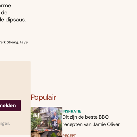
warme
 de
de dipsaus.
ark Styling: Faye
Populair
INSPIRATIE
Dit zijn de beste BBQ
ingen.
recepten van Jamie Oliver
RECEPT