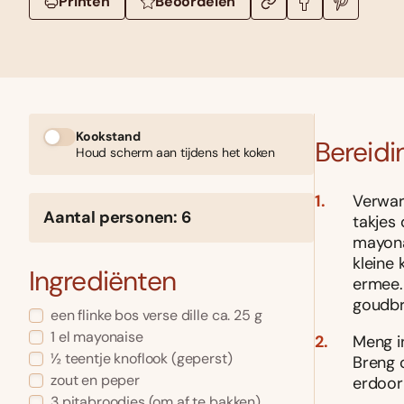
Printen
Beoordelen
Kookstand
Bereidi
Houd scherm aan tijdens het koken
Verwar
Aantal personen: 6
takjes 
mayonai
kleine
Ingrediënten
ermee.
goudbr
een flinke bos verse dille ca. 25 g
1 el mayonaise
Meng i
½ teentje knoflook (geperst)
Breng 
zout en peper
erdoor
3 pitabroodjes (om af te bakken)