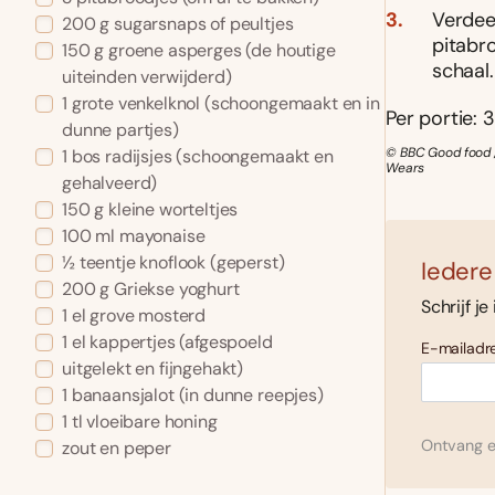
Verdee
200 g sugarsnaps of peultjes
pitabr
150 g groene asperges (de houtige
schaal
uiteinden verwijderd)
1 grote venkelknol (schoongemaakt en in
Per portie: 3
dunne partjes)
© BBC Good food /
1 bos radijsjes (schoongemaakt en
Wears
gehalveerd)
150 g kleine worteltjes
100 ml mayonaise
½ teentje knoflook (geperst)
Iedere
200 g Griekse yoghurt
Schrijf je
1 el grove mosterd
1 el kappertjes (afgespoeld
E-mailadre
uitgelekt en fijngehakt)
1 banaansjalot (in dunne reepjes)
1 tl vloeibare honing
Ontvang el
zout en peper