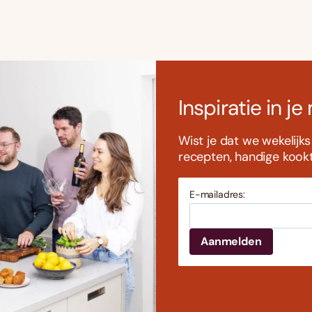
Inspiratie in je
Wist je dat we wekelijk
recepten, handige kookti
E-mailadres: