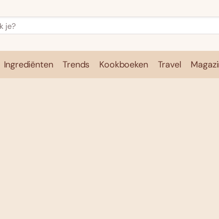
Ingrediënten
Trends
Kookboeken
Travel
Magazi
e
Kookschool
Ingrediënten
Trends
Kookboeken