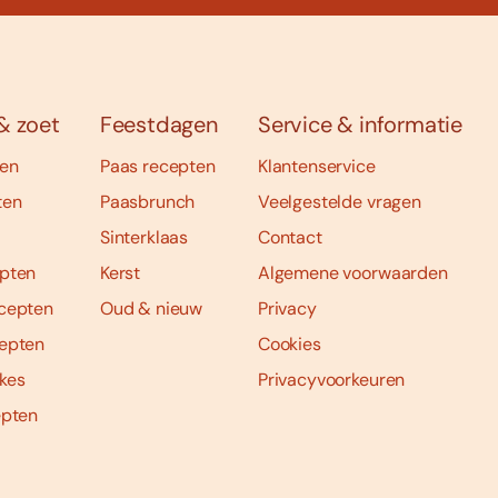
& zoet
Feestdagen
Service & informatie
ten
Paas recepten
Klantenservice
ten
Paasbrunch
Veelgestelde vragen
Sinterklaas
Contact
pten
Kerst
Algemene voorwaarden
cepten
Oud & nieuw
Privacy
epten
Cookies
kes
Privacyvoorkeuren
epten