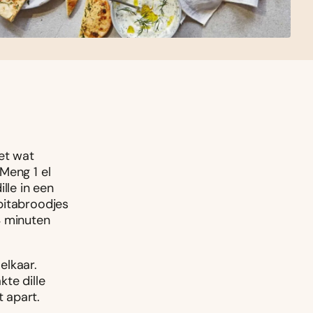
et wat
 Meng 1 el
lle in een
pitabroodjes
4 minuten
elkaar.
te dille
 apart.