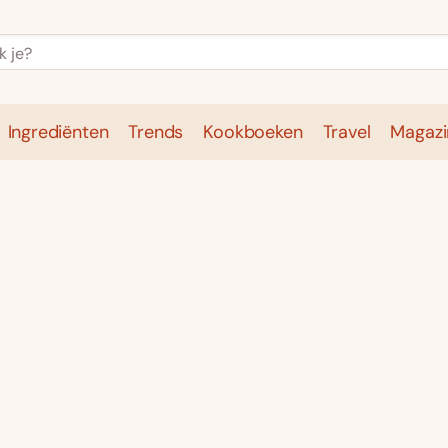
Ingrediënten
Trends
Kookboeken
Travel
Magazi
e
Kookschool
Ingrediënten
Trends
Kookboeken