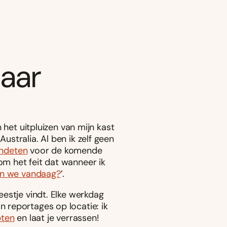
haar
 het uitpluizen van mijn kast
ustralia. Al ben ik zelf geen
ndeten
voor de komende
om het feit dat wanneer ik
en we vandaag?
’.
eestje vindt. Elke werkdag
n reportages op locatie: ik
pten
en laat je verrassen!