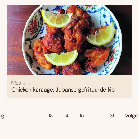
30 min
Chicken karaage: Japanse gefrituurde kip
rige
1
…
13
14
15
…
35
Volge