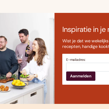
Inspiratie in je
Wist je dat we wekelijk
recepten, handige kookti
E-mailadres: