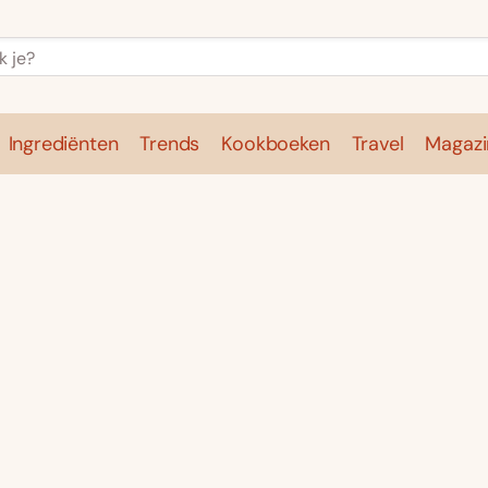
Ingrediënten
Trends
Kookboeken
Travel
Magazi
e
Kookschool
Ingrediënten
Trends
Kookboeken