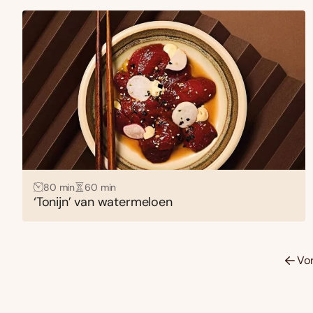
80 min
60 min
‘Tonijn’ van watermeloen
Vo