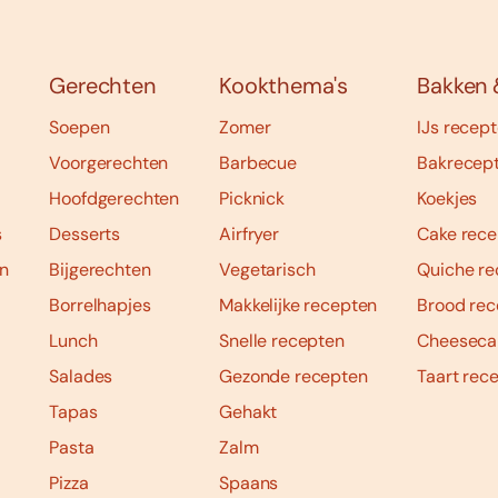
Gerechten
Kookthema's
Bakken 
Soepen
Zomer
IJs recep
Voorgerechten
Barbecue
Bakrecep
Hoofdgerechten
Picknick
Koekjes
s
Desserts
Airfryer
Cake rece
n
Bijgerechten
Vegetarisch
Quiche re
Borrelhapjes
Makkelijke recepten
Brood rec
Lunch
Snelle recepten
Cheeseca
Salades
Gezonde recepten
Taart rec
Tapas
Gehakt
Pasta
Zalm
Pizza
Spaans