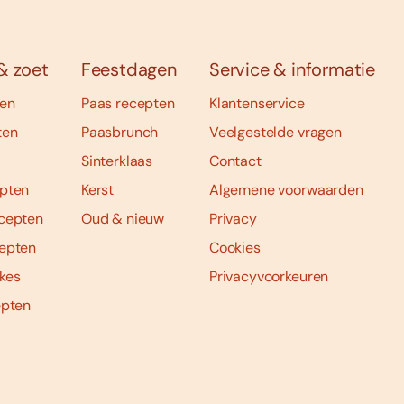
& zoet
Feestdagen
Service & informatie
ten
Paas recepten
Klantenservice
ten
Paasbrunch
Veelgestelde vragen
Sinterklaas
Contact
pten
Kerst
Algemene voorwaarden
cepten
Oud & nieuw
Privacy
epten
Cookies
kes
Privacyvoorkeuren
epten