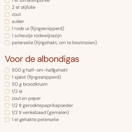
1
el
tomatenpuree
2
el
olijfolie
zout
suiker
1
rode ui
(fijngesnipperd)
1
scheutje
rodewijnazijn
peterselie
(fijngehakt, om te bestrooien)
Voor de albondigas
500
g
half-om-halfgehakt
1
sjalot
(fijngesnipperd)
50
g
broodkruim
1/2
ei
zout en peper
1/2
tl
gerooktepaprikapoeder
1/2
tl
venkelzaad
(gemalen)
1
el
gehakte peterselie