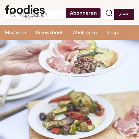
Abonneren
Zoek
Menu
Magazine
Nieuwsbrief
Weekmenu
Shop