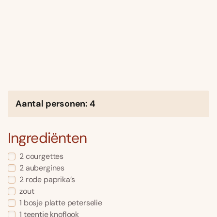
Aantal personen: 4
Ingrediënten
2 courgettes
2 aubergines
2 rode paprika’s
zout
1 bosje platte peterselie
1 teentje knoflook