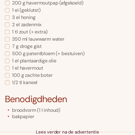
200
g
havermoutpap
(afgekoeld)
1
ei
(geklutst)
3
el
honing
2
el
zadenmix
1
tl
zout
(+ extra)
350
ml
lauwwarm water
7
g
droge gist
500
g
patentbloem
(+ bestuiven)
1
el
plantaardige olie
1
el
havermout
100
g
zachte boter
1/2
tl
kaneel
Benodigdheden
broodvorm (1 l inhoud)
bakpapier
Lees verder na de advertentie