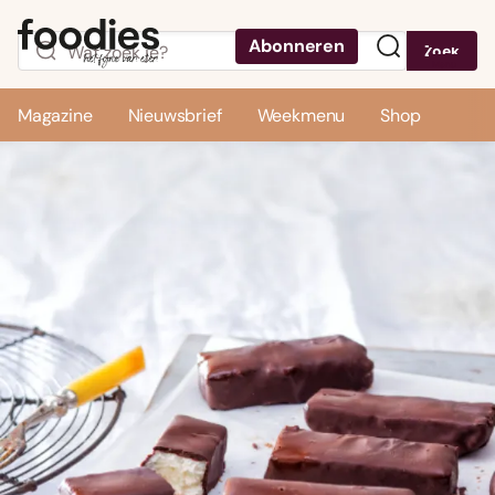
Abonneren
Zoek
Menu
Magazine
Nieuwsbrief
Weekmenu
Shop