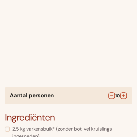
Aantal personen
10
Ingrediënten
2.5
kg
varkensbuik*
(zonder bot, vel kruislings
ingesneden)