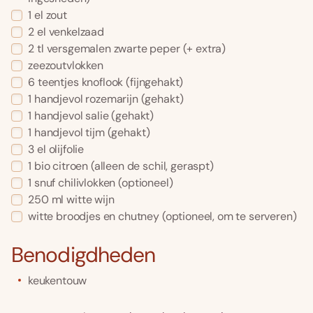
1
el
zout
2
el
venkelzaad
2
tl
versgemalen zwarte peper
(+ extra)
zeezoutvlokken
6
teentjes
knoflook
(fijngehakt)
1
handjevol
rozemarijn
(gehakt)
1
handjevol
salie
(gehakt)
1
handjevol
tijm
(gehakt)
3
el
olijfolie
1
bio citroen
(alleen de schil, geraspt)
1
snuf
chilivlokken
(optioneel)
250
ml
witte wijn
witte broodjes en chutney
(optioneel, om te serveren)
Benodigdheden
keukentouw