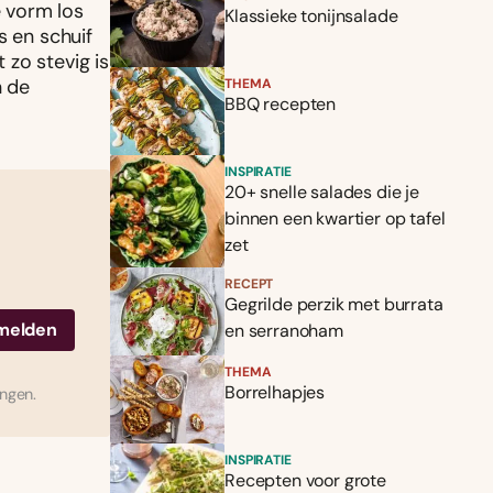
 vorm los
Klassieke tonijnsalade
s en schuif
zo stevig is
n de
THEMA
BBQ recepten
INSPIRATIE
20+ snelle salades die je
binnen een kwartier op tafel
zet
RECEPT
Gegrilde perzik met burrata
en serranoham
THEMA
Borrelhapjes
ingen.
INSPIRATIE
Recepten voor grote