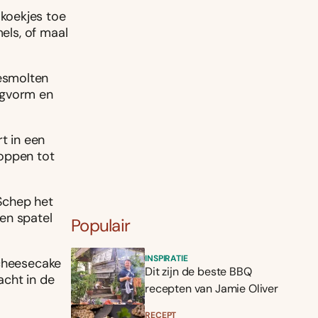
koekjes toe
mels, of maal
esmolten
ngvorm en
t in een
loppen tot
Schep het
en spatel
Populair
INSPIRATIE
 cheesecake
Dit zijn de beste BBQ
acht in de
recepten van Jamie Oliver
RECEPT