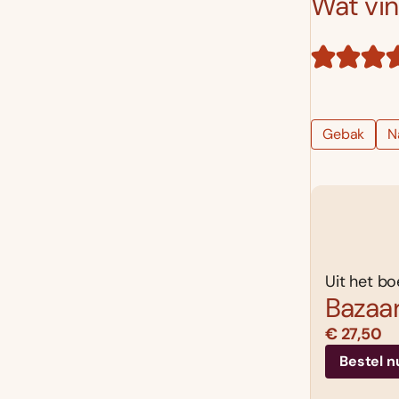
Wat vind
Gebak
N
Uit het bo
Bazaa
€ 27,50
Bestel n