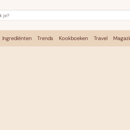
Ingrediënten
Trends
Kookboeken
Travel
Magazi
e
Kookschool
Ingrediënten
Trends
Kookboeken