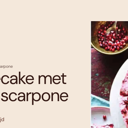
carpone
cake met
ascarpone
jd