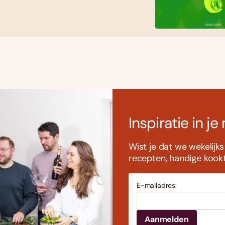
Inspiratie in je
Wist je dat we wekelijk
recepten, handige kookti
E-mailadres: