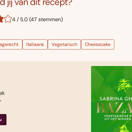
 jij van dit recept?
4 / 5.0 (47 stemmen)
agerecht
Italiaans
Vegetarisch
Cheesecake
ek
r
u