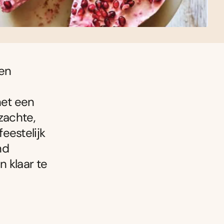
 en
et een
zachte,
eestelijk
nd
 klaar te