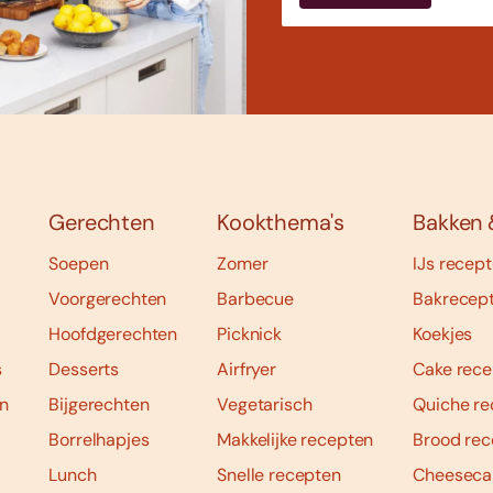
Gerechten
Kookthema's
Bakken 
Soepen
Zomer
IJs recep
Voorgerechten
Barbecue
Bakrecep
Hoofdgerechten
Picknick
Koekjes
s
Desserts
Airfryer
Cake rece
n
Bijgerechten
Vegetarisch
Quiche re
Borrelhapjes
Makkelijke recepten
Brood rec
Lunch
Snelle recepten
Cheeseca