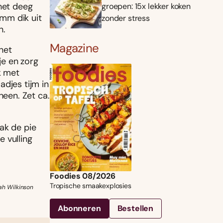
 het deeg
groepen: 15x lekker koken
 mm dik uit
zonder stress
n.
Magazine
het
je en zorg
k met
djes tijm in
heen. Zet ca.
ak de pie
 vulling
Foodies 08/2026
Tropische smaakexplosies
ah Wilkinson
Abonneren
Bestellen