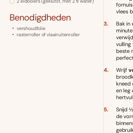
2
eidooiers
(geklutst, met 2 tl water)
fornuis
vlees 
Benodigdheden
Bak in
vershoudfolie
minute
rasterroller of vlaairuitenroller
verwijd
vulling
beste 
perfec
Wrijf
v
broodk
kneed 
en leg 
hertvul
Snijd ⅓
de vor
binnen
gebruik