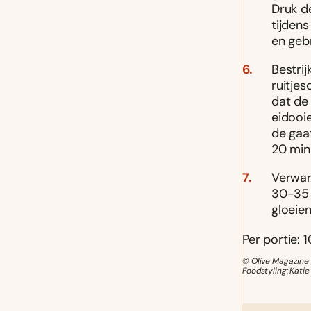
Druk d
tijdens
en geb
Bestri
ruitjes
dat de 
eidooi
de gaat
20 minu
Verwar
30-35 
gloeie
Per portie: 1
© Olive Magazine 
Foodstyling: Katie