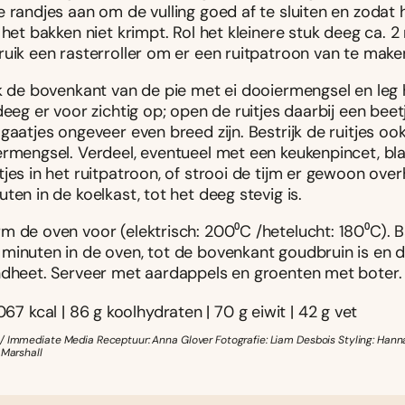
e randjes aan om de vulling goed af te sluiten en zodat
 het bakken niet krimpt. Rol het kleinere stuk deeg ca. 2
ruik een rasterroller om er een ruitpatroon van te make
jk de bovenkant van de pie met ei dooiermengsel en leg 
deeg er voor zichtig op; open de ruitjes daarbij een beet
gaatjes ongeveer even breed zijn. Bestrijk de ruitjes oo
ermengsel. Verdeel, eventueel met een keukenpincet, blaa
jes in het ruitpatroon, of strooi de tijm er gewoon over
ten in de koelkast, tot het deeg stevig is.
m de oven voor (elektrisch: 200⁰C /hetelucht: 180⁰C). B
minuten in de oven, tot de bovenkant goudbruin is en de
ndheet. Serveer met aardappels en groenten met boter.
067 kcal | 86 g koolhydraten | 70 g eiwit | 42 g vet
/ Immediate Media Receptuur: Anna Glover Fotografie: Liam Desbois Styling: Hann
 Marshall