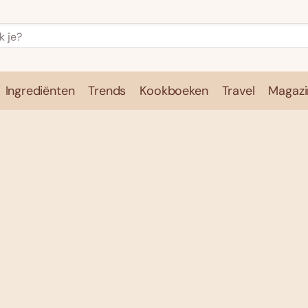
Ingrediënten
Trends
Kookboeken
Travel
Magazi
e
Kookschool
Ingrediënten
Trends
Kookboeken