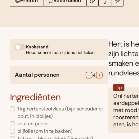
Printen
Beoordelen
Hert is he
Kookstand
zijn lich
Houd scherm aan tijdens het koken
smaken en
rundvlees
Aantal personen
4
Tip
Ingrediënten
Gril herte
aardappelp
1
kg
hertenstoofvlees
(bijv. schouder of
met rood f
bout, in blokjes)
roosteren
zout en peper
eten, is ho
olijfolie
(om in te bakken)
1
stengel
bleekselderij
(fijngehakt)