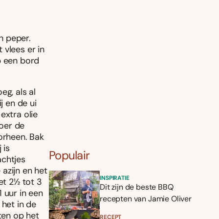
n peper.
 vlees er in
p een bord
eg, als al
j en de ui
extra olie
Roer de
oorheen. Bak
 is
Populair
achtjes
 azijn en het
INSPIRATIE
et 2½ tot 3
Dit zijn de beste BBQ
1 uur in een
recepten van Jamie Oliver
 het in de
ten op het
RECEPT