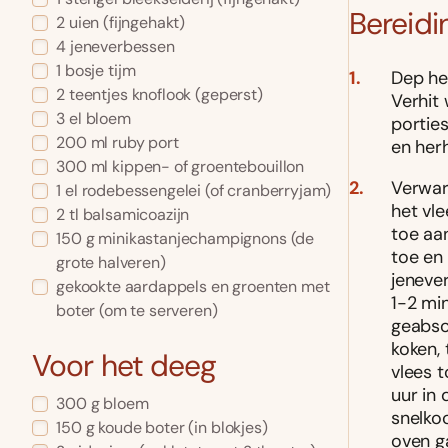
Bereidi
2
uien
(fijngehakt)
4
jeneverbessen
1
bosje
tijm
Dep he
2
teentjes
knoflook
(geperst)
Verhit
3
el
bloem
portie
200
ml
ruby port
en herh
300
ml
kippen- of groentebouillon
Verwarm
1
el
rodebessengelei
(of cranberryjam)
het vle
2
tl
balsamicoazijn
toe aan
150
g
minikastanjechampignons
(de
toe en 
grote halveren)
jeneve
gekookte aardappels en groenten met
1-2 min
boter
(om te serveren)
geabso
koken, 
Voor het deeg
vlees t
uur in 
300
g
bloem
snelkoo
150
g
koude boter
(in blokjes)
oven ga