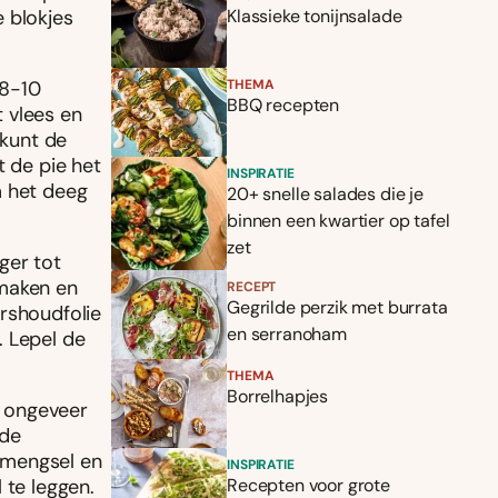
e blokjes
Klassieke tonijnsalade
 8-10
THEMA
BBQ recepten
 vlees en
 kunt de
t de pie het
INSPIRATIE
m het deeg
20+ snelle salades die je
binnen een kwartier op tafel
zet
ger tot
 maken en
RECEPT
Gegrilde perzik met burrata
rshoudfolie
en serranoham
. Lepel de
THEMA
Borrelhapjes
t ongeveer
 de
rmengsel en
INSPIRATIE
 te leggen.
Recepten voor grote