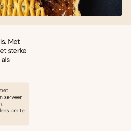
is. Met
et sterke
 als
 met
en serveer
n,
lees om te