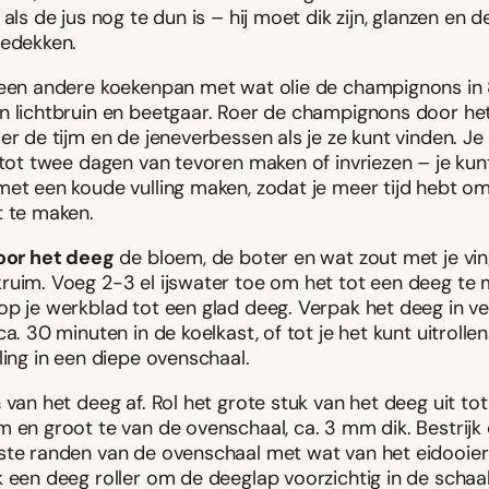
 als de jus nog te dun is – hij moet dik zijn, glanzen en d
bedekken.
 een andere koekenpan met wat olie de champignons in
n lichtbruin en beetgaar. Roer de champignons door het
er de tijm en de jeneverbessen als je ze kunt vinden. Je
 tot twee dagen van tevoren maken of invriezen – je kun
met een koude vulling maken, zodat je meer tijd hebt o
t te maken.
oor het deeg
de bloem, de boter en wat zout met je vin
ruim. Voeg 2-3 el ijswater toe om het tot een deeg te
op je werkblad tot een glad deeg. Verpak het deeg in ve
ca. 30 minuten in de koelkast, of tot je het kunt uitrollen
ling in een diepe ovenschaal.
 van het deeg af. Rol het grote stuk van het deeg uit to
m en groot te van de ovenschaal, ca. 3 mm dik. Bestrijk
ste randen van de ovenschaal met wat van het eidooie
 een deeg roller om de deeglap voorzichtig in de schaal