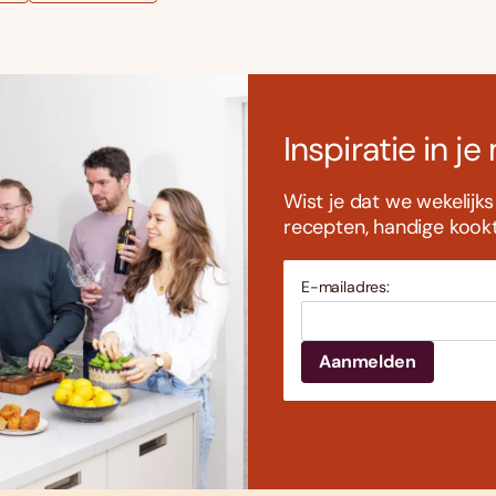
Inspiratie in je
Wist je dat we wekelijk
recepten, handige kookti
E-mailadres: