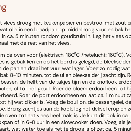
ng
t vlees droog met keukenpapier en bestrooi met zout e
 wat olie in een braadpan op middelhoog vuur en bak het
s in ca. 5 minuten rondom goudbruin in. Leg het vlees o
aal met de rest van het vlees.
 de oven voor (elektrisch: 180⁰C /hetelucht: 160⁰C). Vo
es is gebak ken en op het bord is gelegd, de bleekselderi
 de pan en draai het vuur wat lager. Voeg zo nodig wat 
bak 8-10 minuten, tot de ui en bleekselderij zacht zijn. 
rbessen, de helft van de takjes tijm en de knoflook erd
uten, of tot het geurt. Roer de bloem erdoorheen tot hij
rbeerd. Roer de port erdoorheen en laat ca. 1 minuut z
tot hij wat dikker is. Voeg de bouillon, de bessengelei, de
oe. Breng zachtjes aan de kook, leg het deksel erop en z
de oven, tot het vlees heel mals is. Je kunt dit ook in ca. 
kpan of in 6-8 uur in een slowcooker doen. Voeg, als je
art, wat water toe als het te droog is of zet ca. 5 minu