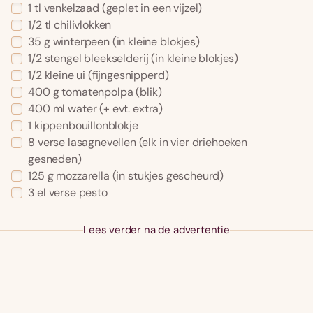
1
tl
venkelzaad
(geplet in een vijzel)
1/2
tl
chilivlokken
35
g
winterpeen
(in kleine blokjes)
1/2
stengel
bleekselderij
(in kleine blokjes)
1/2
kleine ui
(fijngesnipperd)
400
g
tomatenpolpa
(blik)
400
ml
water
(+ evt. extra)
1
kippenbouillonblokje
8
verse lasagnevellen
(elk in vier driehoeken
gesneden)
125
g
mozzarella
(in stukjes gescheurd)
3
el
verse pesto
Lees verder na de advertentie