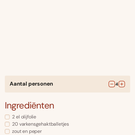
Aantal personen
4
Ingrediënten
2
el
olijfolie
20
varkensgehaktballetjes
zout en peper