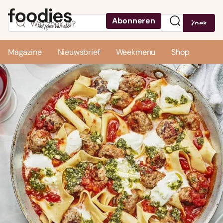
Abonneren
Zoek
Menu
Magazine
Nieuwsbrief
Weekmenu
Shop