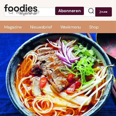
Abonneren
Zoek
Menu
Magazine
Nieuwsbrief
Weekmenu
Shop