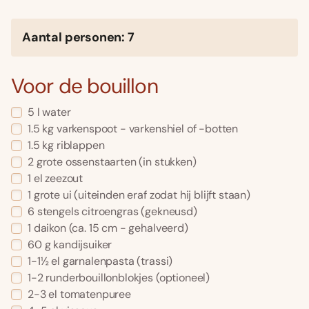
Aantal personen: 7
Voor de bouillon
5 l water
1.5 kg varkenspoot - varkenshiel of -botten
1.5 kg riblappen
2 grote ossenstaarten (in stukken)
1 el zeezout
1 grote ui (uiteinden eraf zodat hij blijft staan)
6 stengels citroengras (gekneusd)
1 daikon (ca. 15 cm - gehalveerd)
60 g kandijsuiker
1-1½ el garnalenpasta (trassi)
1-2 runderbouillonblokjes (optioneel)
2-3 el tomatenpuree