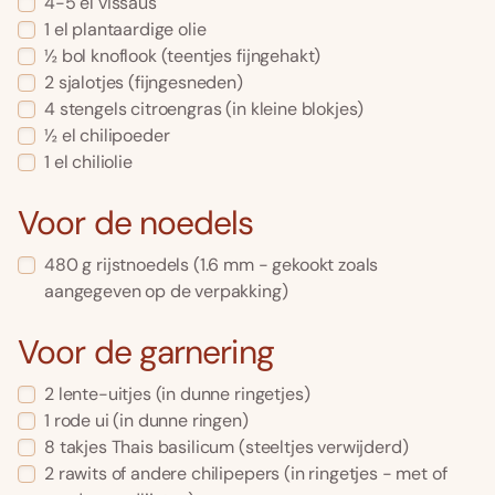
4-5 el vissaus
1 el plantaardige olie
½ bol knoflook (teentjes fijngehakt)
2 sjalotjes (fijngesneden)
4 stengels citroengras (in kleine blokjes)
½ el chilipoeder
1 el chiliolie
Voor de noedels
480 g rijstnoedels (1.6 mm - gekookt zoals
aangegeven op de verpakking)
Voor de garnering
2 lente-uitjes (in dunne ringetjes)
1 rode ui (in dunne ringen)
8 takjes Thais basilicum (steeltjes verwijderd)
2 rawits of andere chilipepers (in ringetjes - met of