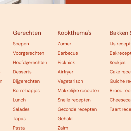
Gerechten
Kookthema's
Bakken 
Soepen
Zomer
IJs recep
Voorgerechten
Barbecue
Bakrecep
Hoofdgerechten
Picknick
Koekjes
s
Desserts
Airfryer
Cake rece
n
Bijgerechten
Vegetarisch
Quiche re
Borrelhapjes
Makkelijke recepten
Brood rec
Lunch
Snelle recepten
Cheeseca
Salades
Gezonde recepten
Taart rec
Tapas
Gehakt
Pasta
Zalm