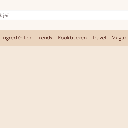
Ingrediënten
Trends
Kookboeken
Travel
Magazi
e
Kookschool
Ingrediënten
Trends
Kookboeken