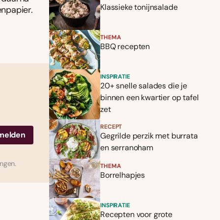
Klassieke tonijnsalade
npapier.
THEMA
BBQ recepten
INSPIRATIE
20+ snelle salades die je
binnen een kwartier op tafel
zet
RECEPT
Gegrilde perzik met burrata
en serranoham
ingen.
THEMA
Borrelhapjes
INSPIRATIE
Recepten voor grote