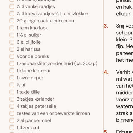
pasta.
en hak 
½ tl venkelzaadjes
elkaar.
½ tl karwijzaadjes ½ tl chilivlokken
20 g ingemaakte citroenen
Snij vo
1 teen knoflook
schoon 
1 ½ el suiker
klein. 
6 el olijfolie
fijn. 
2 el harissa
paneerm
Voor de böreks
het me
1 zeebaarsfilet zonder huid (ca. 300 g)
1 kleine lente-ui
Verhit
1 sivri-peper
ml wat
½ ui
van he
1 takje dille
midden
voorzi
3 takjes koriander
waterm
4 takjes peterselie
strak s
zestes van een onbewerkte limoen
binnen
2 el paneermeel
1 tl zeezout
Frituur