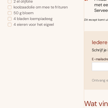
2 el olijfolie
met ee
koolzaadolie om mee te frituren
Servee
50 g bloem
4 bladen loempiadeeg
Dit recept komt u
4 eieren voor het eigeel
Iedere
Schrijf je
E-mailadre
Ontvang el
Wat vind