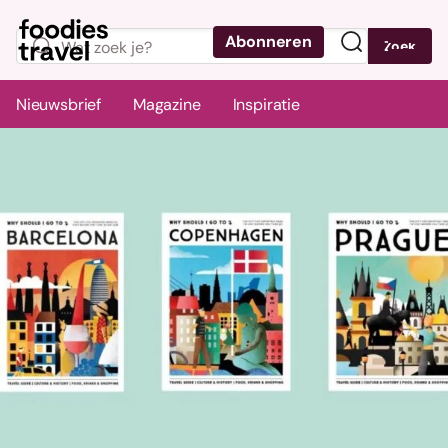
Abonneren
Zoek
Menu
Nieuwsbrief
Magazine
Inspiratie