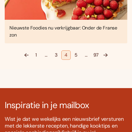
Nieuwste Foodies nu verkrijgbaar: Onder de Franse
zon
1
…
3
4
5
…
97
Inspiratie in je mailbox
Wist je dat we wekelijks een nieuwsbrief versturen
met de lekkerste recepten, handige kooktips en