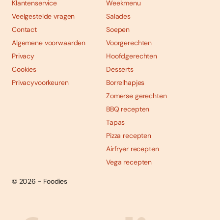
Klantenservice
Weekmenu
Veelgestelde vragen
Salades
Contact
Soepen
Algemene voorwaarden
Voorgerechten
Privacy
Hoofdgerechten
Cookies
Desserts
Privacyvoorkeuren
Borrelhapjes
Zomerse gerechten
BBQ recepten
Tapas
Pizza recepten
Airfryer recepten
Vega recepten
© 2026 - Foodies
Social
Foodies 08/2026
Tropische smaakexplosies
media