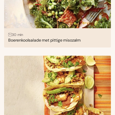
30 min
Boerenkoolsalade met pittige misozalm