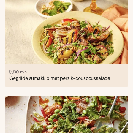
30 min
Gegrilde sumakkip met perzik-couscoussalade