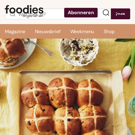
Abonneren
Zoek
Menu
Magazine
Nieuwsbrief
Weekmenu
Shop