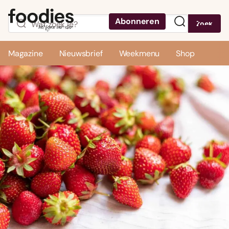
Abonneren
Zoek
Menu
Magazine
Nieuwsbrief
Weekmenu
Shop