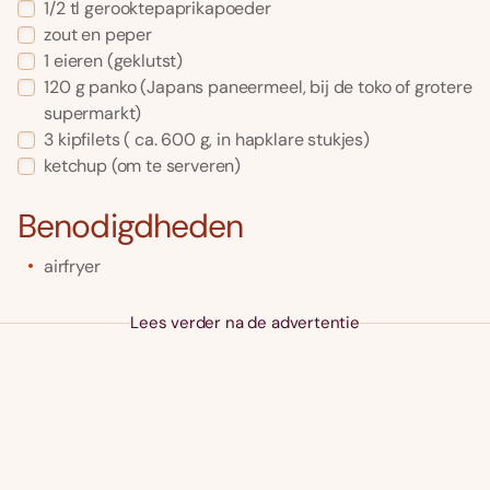
1/2
tl
gerooktepaprikapoeder
zout en peper
1
eieren
(geklutst)
120
g
panko
(Japans paneermeel, bij de toko of grotere
supermarkt)
3
kipfilets
( ca. 600 g, in hapklare stukjes)
ketchup
(om te serveren)
Benodigdheden
airfryer
Lees verder na de advertentie