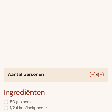
Aantal personen
4
Ingrediënten
50
g
bloem
1/2
tl
knoflookpoeder