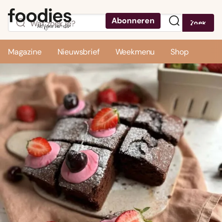
Abonneren
Zoek
Menu
Magazine
Nieuwsbrief
Weekmenu
Shop