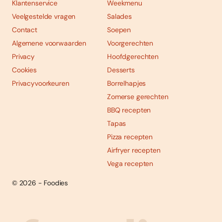
Klantenservice
Weekmenu
Veelgestelde vragen
Salades
Contact
Soepen
Algemene voorwaarden
Voorgerechten
Privacy
Hoofdgerechten
Cookies
Desserts
Privacyvoorkeuren
Borrelhapjes
Zomerse gerechten
BBQ recepten
Tapas
Pizza recepten
Airfryer recepten
Vega recepten
© 2026 - Foodies
Social
Foodies 08/2026
Tropische smaakexplosies
media