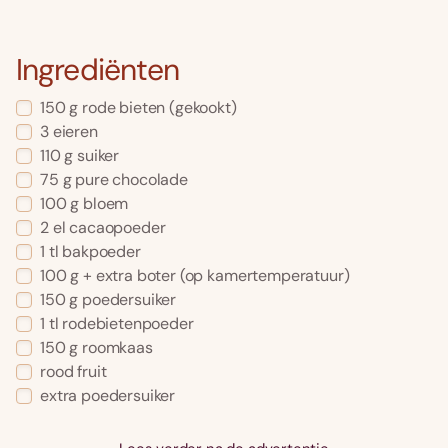
Ingrediënten
150 g rode bieten (gekookt)
3 eieren
110 g suiker
75 g pure chocolade
100 g bloem
2 el cacaopoeder
1 tl bakpoeder
100 g + extra boter (op kamertemperatuur)
150 g poedersuiker
1 tl rodebietenpoeder
150 g roomkaas
rood fruit
extra poedersuiker