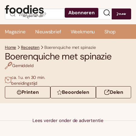
Abonneren
Zoek
Menu
Magazine
Nieuwsbrief
Weekmenu
Shop
Home
Recepten
Boerenquiche met spinazie
Boerenquiche met spinazie
Gemiddeld
ca. 1 u. en 30 min.
bereidingstijd
Printen
Beoordelen
Delen
Lees verder onder de advertentie