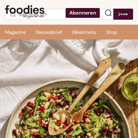
Abonneren
Zoek
Menu
Magazine
Nieuwsbrief
Weekmenu
Shop