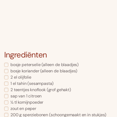
Ingrediënten
bosje peterselie (alleen de blaadjes)
bosje koriander (alleen de blaadjes)
2 el olijfolie
1 el tahin (sesampasta)
2 teentjes knoflook (grof gehakt)
sap van 1 citroen
¼ tl komijnpoeder
zout en peper
200 g sperziebonen (schoongemaakt en in stukjes)