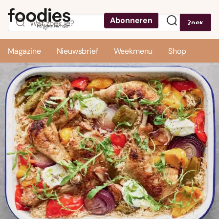
Abonneren
Zoek
Menu
Magazine
Nieuwsbrief
Weekmenu
Shop