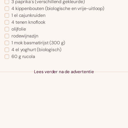
3
paprika's
(verschillend gekleurde)
4
kippenbouten
(biologische en vrije-uitloop)
1
el
cajunkruiden
4
tenen
knoflook
olijfolie
rodewijnazijn
1
mok
basmatirijst
(300 g)
4
el
yoghurt
(biologisch)
60
g
rucola
Lees verder na de advertentie