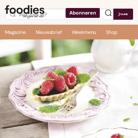
Abonneren
Zoek
Menu
Magazine
Nieuwsbrief
Weekmenu
Shop