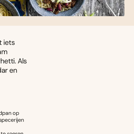
 iets
aam
etti. Als
dar en
aadpan op
specerijen
te roeren.