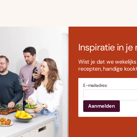
Inspiratie in je
Wist je dat we wekelijk
recepten, handige kookti
E-mailadres: