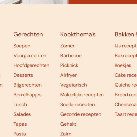
Gerechten
Kookthema's
Bakken 
Soepen
Zomer
IJs recep
Voorgerechten
Barbecue
Bakrecep
Hoofdgerechten
Picknick
Koekjes
s
Desserts
Airfryer
Cake rece
n
Bijgerechten
Vegetarisch
Quiche re
Borrelhapjes
Makkelijke recepten
Brood rec
Lunch
Snelle recepten
Cheeseca
Salades
Gezonde recepten
Taart rec
Tapas
Gehakt
Pasta
Zalm