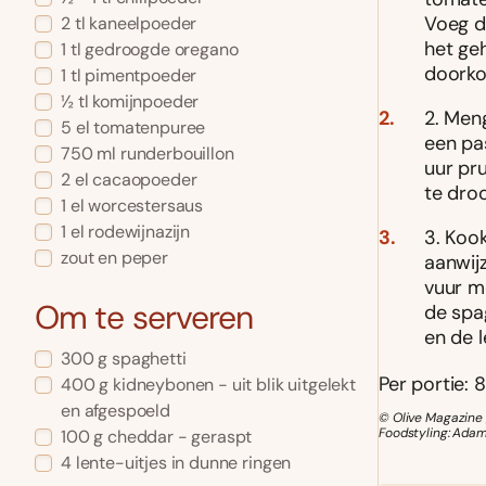
Voeg d
2 tl kaneelpoeder
het ge
1 tl gedroogde oregano
doorko
1 tl pimentpoeder
½ tl komijnpoeder
2. Men
5 el tomatenpuree
een pas
750 ml runderbouillon
uur pru
2 el cacaopoeder
te dro
1 el worcestersaus
1 el rodewijnazijn
3. Koo
zout en peper
aanwij
vuur m
Om te serveren
de spa
en de 
300 g spaghetti
Per portie: 
400 g kidneybonen - uit blik uitgelekt
en afgespoeld
© Olive Magazine 
Foodstyling: Ada
100 g cheddar - geraspt
4 lente-uitjes in dunne ringen