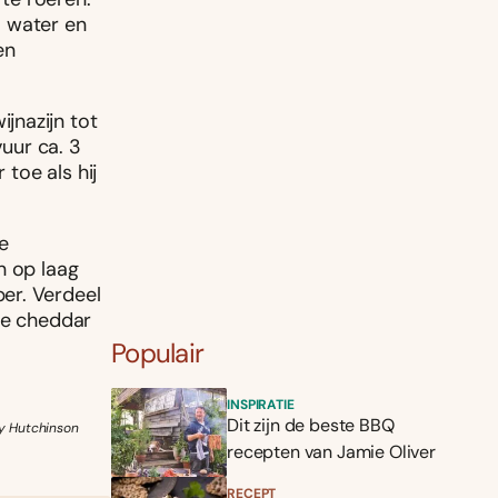
l water en
en
jnazijn tot
vuur ca. 3
 toe als hij
e
n op laag
er. Verdeel
de cheddar
Populair
INSPIRATIE
Dit zijn de beste BBQ
ny Hutchinson
recepten van Jamie Oliver
RECEPT