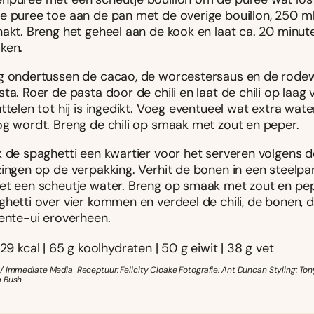
e puree toe aan de pan met de overige bouillon, 250 m
hakt. Breng het geheel aan de kook en laat ca. 20 minut
ken.
g ondertussen de cacao, de worcestersaus en de rodewi
ta. Roer de pasta door de chili en laat de chili op laag 
ttelen tot hij is ingedikt. Voeg eventueel wat extra water
og wordt. Breng de chili op smaak met zout en peper.
k de spaghetti een kwartier voor het serveren volgens d
zingen op de verpakking. Verhit de bonen in een steelpa
et een scheutje water. Breng op smaak met zout en pep
ghetti over vier kommen en verdeel de chili, de bonen, 
lente-ui eroverheen.
829 kcal | 65 g koolhydraten | 50 g eiwit | 38 g vet
/ Immediate Media Receptuur: Felicity Cloake Fotografie: Ant Duncan Styling: To
m Bush