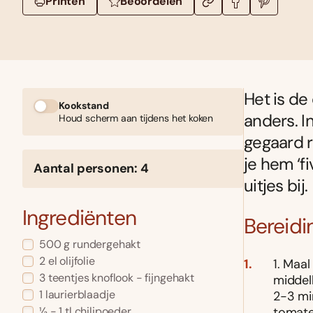
Printen
Beoordelen
Het is de
Kookstand
anders. I
Houd scherm aan tijdens het koken
gegaard r
je hem ‘f
Aantal personen: 4
uitjes bij.
Ingrediënten
Bereidi
500 g rundergehakt
2 el olijfolie
1. Maal
3 teentjes knoflook - fijngehakt
middelh
1 laurierblaadje
2-3 mi
tomate
½ - 1 tl chilipoeder