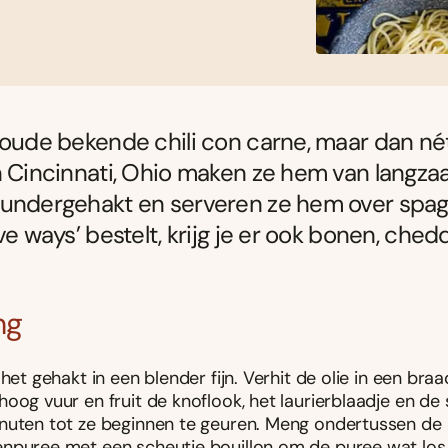
 oude bekende chili con carne, maar dan nét
n Cincinnati, Ohio maken ze hem van langz
undergehakt en serveren ze hem over spagh
ive ways’ bestelt, krijg je er ook bonen, ched
ng
 het gehakt in een blender fijn. Verhit de olie in een br
oog vuur en fruit de knoflook, het laurierblaadje en de 
nuten tot ze beginnen te geuren. Meng ondertussen de
npuree met een scheutje bouillon om de puree wat los 