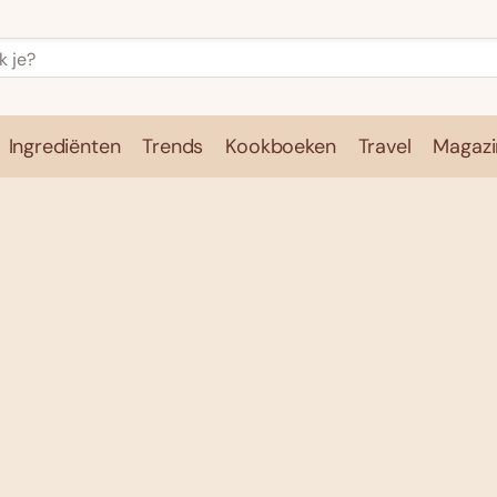
Ingrediënten
Trends
Kookboeken
Travel
Magazi
e
Kookschool
Ingrediënten
Trends
Kookboeken