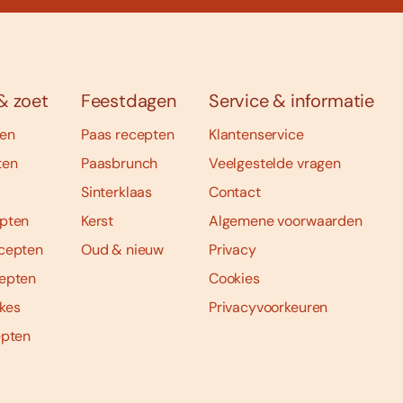
& zoet
Feestdagen
Service & informatie
ten
Paas recepten
Klantenservice
ten
Paasbrunch
Veelgestelde vragen
Sinterklaas
Contact
pten
Kerst
Algemene voorwaarden
cepten
Oud & nieuw
Privacy
epten
Cookies
kes
Privacyvoorkeuren
epten