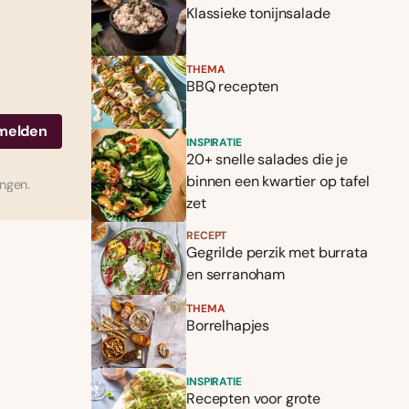
Klassieke tonijnsalade
THEMA
BBQ recepten
INSPIRATIE
20+ snelle salades die je
binnen een kwartier op tafel
ingen.
zet
RECEPT
Gegrilde perzik met burrata
en serranoham
THEMA
Borrelhapjes
INSPIRATIE
Recepten voor grote