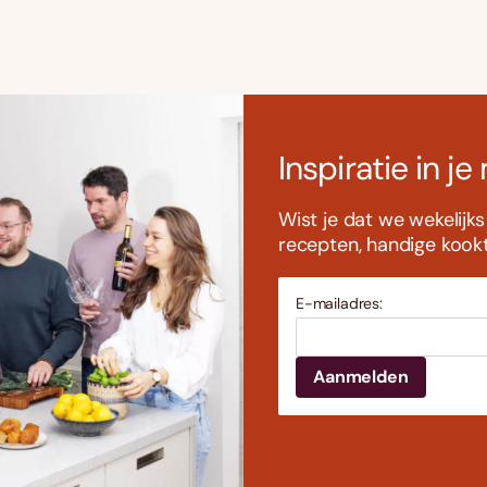
Inspiratie in je
Wist je dat we wekelijk
recepten, handige kookti
E-mailadres: