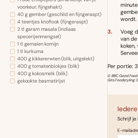
minuten
voorkeur, fijngehakt)
gember
40
g
gember
(geschild en fijngeraspt)
wordt.
4
teentjes
knoflook
(fijngeraspt)
2
tl
garam masala
(Indiaas
Voeg d
specerijenmengsel)
van de
1
tl
gemalen komijn
koken,
1
tl
kurkuma
Servee
400
g
kikkererwten
(blik, uitgelekt)
Per portie: 3
400
g
tomatenblokjes
(blik)
400
g
kokosmelk
(blik)
© BBC Good Food 
Gits Foodstyling: 
gekookte basmatirijst
Iedere
Schrijf je
E-mailadre