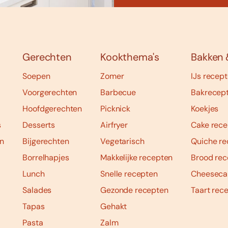
Gerechten
Kookthema's
Bakken 
Soepen
Zomer
IJs recep
Voorgerechten
Barbecue
Bakrecep
Hoofdgerechten
Picknick
Koekjes
s
Desserts
Airfryer
Cake rece
n
Bijgerechten
Vegetarisch
Quiche re
Borrelhapjes
Makkelijke recepten
Brood rec
Lunch
Snelle recepten
Cheeseca
Salades
Gezonde recepten
Taart rec
Tapas
Gehakt
Pasta
Zalm