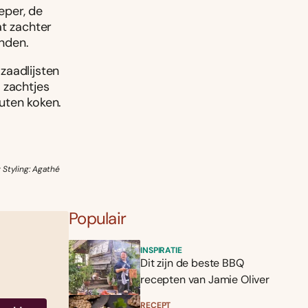
eper, de
at zachter
nden.
zaadlijsten
 zachtjes
uten koken.
Styling: Agathé
Populair
INSPIRATIE
Dit zijn de beste BBQ
recepten van Jamie Oliver
RECEPT