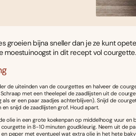
s groeien bijna sneller dan je ze kunt opete
e moestuinoogst in dit recept vol courgette
ng
der de uiteinden van de courgettes en halveer de courge
 Schraap met een theelepel de zaadlijsten uit de courget
g als er een paar zaadjes achterblijven). Snijd de courge
 en snijd de zaadlijsten grof. Houd apart.
 de olie in een grote koekenpan op middelhoog vuur en 
s courgette in 8-10 minuten goudkleurig. Neem uit de p
t en peper met eventueel wat extra olie in het hete bak