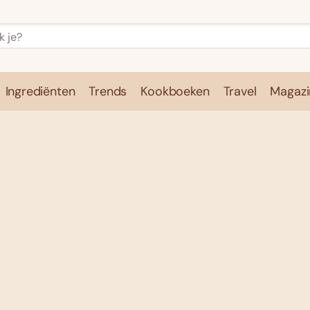
Ingrediënten
Trends
Kookboeken
Travel
Magazi
e
Kookschool
Ingrediënten
Trends
Kookboeken