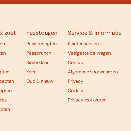
& zoet
Feestdagen
Service & informatie
ten
Paas recepten
Klantenservice
ten
Paasbrunch
Veelgestelde vragen
Sinterklaas
Contact
pten
Kerst
Algemene voorwaarden
cepten
Oud & nieuw
Privacy
epten
Cookies
kes
Privacyvoorkeuren
epten