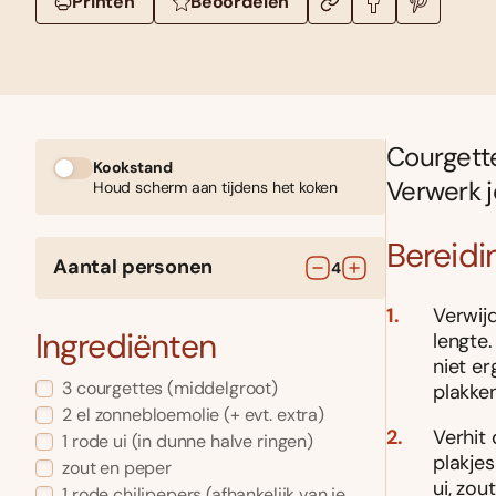
Printen
Beoordelen
Courgette
Kookstand
Verwerk j
Houd scherm aan tijdens het koken
Bereidi
Aantal personen
4
Verwij
Ingrediënten
lengte.
niet er
3
courgettes
(middelgroot)
plakken
2
el
zonnebloemolie
(+ evt. extra)
Verhit
1
rode ui
(in dunne halve ringen)
plakje
zout en peper
ui, zou
1
rode chilipepers
(afhankelijk van je