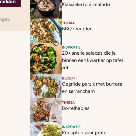
Klassieke tonijnsalade
ingen.
THEMA
BBQ recepten
INSPIRATIE
20+ snelle salades die je
binnen een kwartier op tafel
zet
RECEPT
Gegrilde perzik met burrata
en serranoham
THEMA
Borrelhapjes
INSPIRATIE
Recepten voor grote