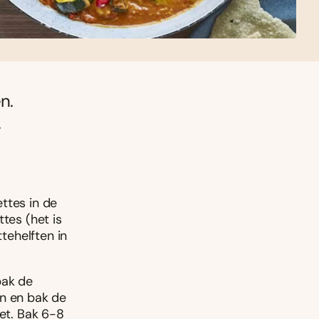
n.
.
ttes in de
tes (het is
ttehelften in
bak de
an en bak de
vet. Bak 6-8