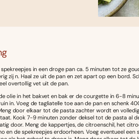
ng
 spekreepjes in een droge pan ca. 5 minuten tot ze gou
ig zij n. Haal ze uit de pan en zet apart op een bord. S
el overtollig vet uit de pan.
de olie in het bakvet en bak er de courgette in 6-8 min
uin in. Voeg de tagliatelle toe aan de pan en schenk 4
 Meng door elkaar tot de pasta zachter wordt en volledi
taat. Kook 7-9 minuten zonder deksel tot de pasta al de
tig door. Meng de kappertjes, de citroenschil, het citr
no en de spekreepjes erdoorheen. Voeg eventueel een 