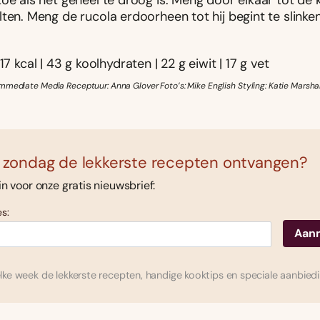
oe als het geheel te droog is. Meng door elkaar tot de 
ten. Meng de rucola erdoorheen tot hij begint te slinke
17 kcal | 43 g koolhydraten | 22 g eiwit | 17 g vet
mmediate Media Receptuur: Anna Glover Foto’s: Mike English Styling: Katie Marshal
 zondag de lekkerste recepten ontvangen?
 in voor onze gratis nieuwsbrief:
s:
ke week de lekkerste recepten, handige kooktips en speciale aanbied