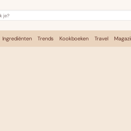
Ingrediënten
Trends
Kookboeken
Travel
Magazi
e
Kookschool
Ingrediënten
Trends
Kookboeken