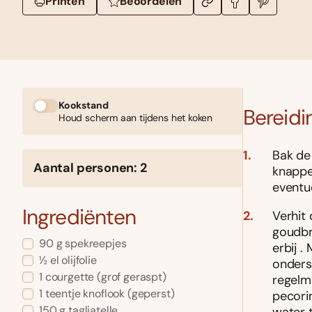
Printen
Beoordelen
Kookstand
Bereidi
Houd scherm aan tijdens het koken
Bak de
Aantal personen: 2
knapper
eventue
Ingrediënten
Verhit 
goudbr
90 g spekreepjes
erbij .
½ el olijfolie
onders
1 courgette (grof geraspt)
regelma
1 teentje knoflook (geperst)
pecori
150 g tagliatelle