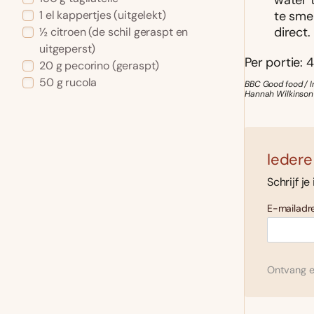
water t
te smel
1 el kappertjes (uitgelekt)
direct.
½ citroen (de schil geraspt en
uitgeperst)
Per portie: 4
20 g pecorino (geraspt)
50 g rucola
BBC Good food / I
Hannah Wilkinson
Iedere
Schrijf je
E-mailadre
Ontvang el