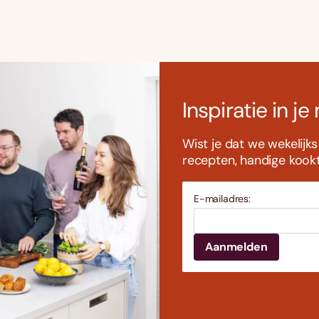
Inspiratie in je
Wist je dat we wekelijk
recepten, handige kookti
E-mailadres: