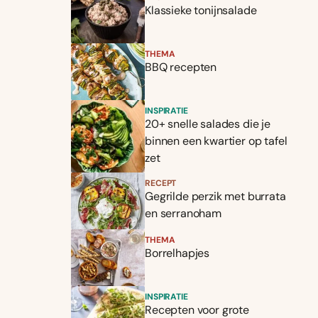
Klassieke tonijnsalade
THEMA
BBQ recepten
INSPIRATIE
20+ snelle salades die je
binnen een kwartier op tafel
zet
RECEPT
Gegrilde perzik met burrata
en serranoham
THEMA
Borrelhapjes
INSPIRATIE
Recepten voor grote