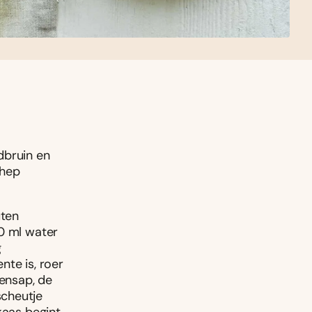
dbruin en
chep
uten
00 ml water
g
nte is, roer
oensap, de
scheutje