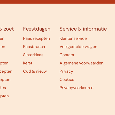
& zoet
Feestdagen
Service & informatie
ten
Paas recepten
Klantenservice
ten
Paasbrunch
Veelgestelde vragen
Sinterklaas
Contact
pten
Kerst
Algemene voorwaarden
cepten
Oud & nieuw
Privacy
epten
Cookies
kes
Privacyvoorkeuren
epten