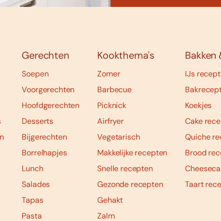
Gerechten
Kookthema's
Bakken 
Soepen
Zomer
IJs recep
Voorgerechten
Barbecue
Bakrecep
Hoofdgerechten
Picknick
Koekjes
s
Desserts
Airfryer
Cake rece
n
Bijgerechten
Vegetarisch
Quiche re
Borrelhapjes
Makkelijke recepten
Brood rec
Lunch
Snelle recepten
Cheeseca
Salades
Gezonde recepten
Taart rec
Tapas
Gehakt
Pasta
Zalm