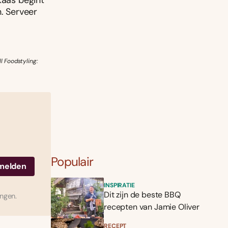
kaas begint
n. Serveer
l Foodstyling:
Populair
INSPIRATIE
Dit zijn de beste BBQ
ingen.
recepten van Jamie Oliver
RECEPT