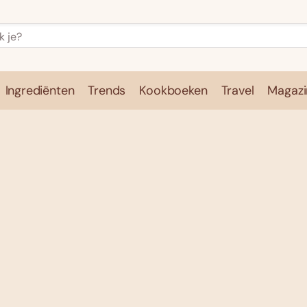
Ingrediënten
Trends
Kookboeken
Travel
Magazi
e
Kookschool
Ingrediënten
Trends
Kookboeken