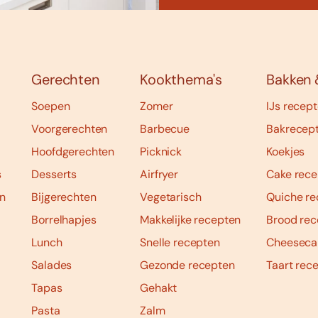
Gerechten
Kookthema's
Bakken 
Soepen
Zomer
IJs recep
Voorgerechten
Barbecue
Bakrecep
Hoofdgerechten
Picknick
Koekjes
s
Desserts
Airfryer
Cake rece
n
Bijgerechten
Vegetarisch
Quiche re
Borrelhapjes
Makkelijke recepten
Brood rec
Lunch
Snelle recepten
Cheeseca
Salades
Gezonde recepten
Taart rec
Tapas
Gehakt
Pasta
Zalm