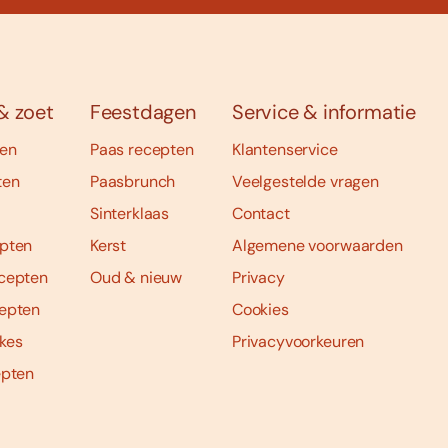
& zoet
Feestdagen
Service & informatie
ten
Paas recepten
Klantenservice
ten
Paasbrunch
Veelgestelde vragen
Sinterklaas
Contact
pten
Kerst
Algemene voorwaarden
cepten
Oud & nieuw
Privacy
epten
Cookies
kes
Privacyvoorkeuren
epten