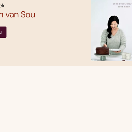
ek
n van Sou
u