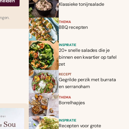
Klassieke tonijnsalade
ingen.
THEMA
BBQ recepten
INSPIRATIE
20+ snelle salades die je
binnen een kwartier op tafel
zet
RECEPT
Gegrilde perzik met burrata
en serranoham
THEMA
Borrelhapjes
INSPIRATIE
Recepten voor grote