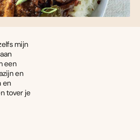
zelfs mijn
 aan
om een
azijn en
n en
n tover je