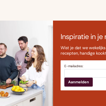
Inspiratie in je
Wist je dat we wekelijk
recepten, handige kookti
E-mailadres: