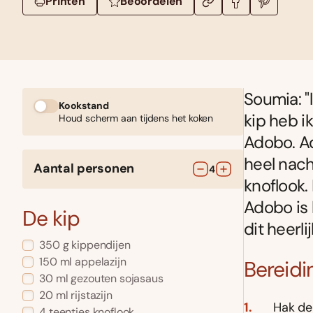
Printen
Beoordelen
Soumia: "l
Kookstand
kip heb ik
Houd scherm aan tijdens het koken
Adobo. Ad
heel nach
Aantal personen
4
knoflook.
Adobo is 
De kip
dit heerli
350
g
kippendijen
150
ml
appelazijn
Bereidi
30
ml
gezouten sojasaus
20
ml
rijstazijn
Hak de
4
teentjes
knoflook