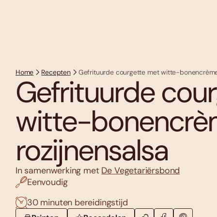
Home
Recepten
Gefrituurde courgette met witte-bonencrème 
Gefrituurde cou
witte-bonencrè
rozijnensalsa
In samenwerking met
De Vegetariërsbond
Eenvoudig
30 minuten bereidingstijd