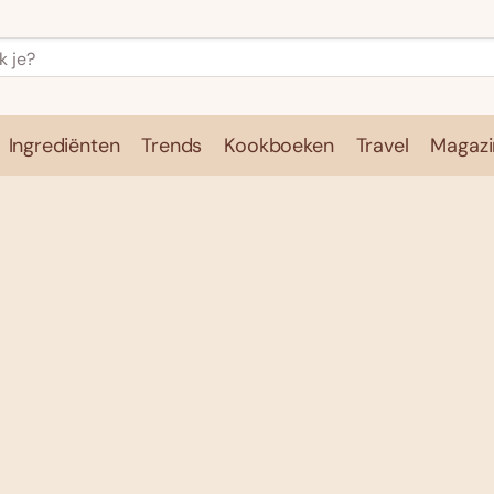
Ingrediënten
Trends
Kookboeken
Travel
Magazi
e
Kookschool
Ingrediënten
Trends
Kookboeken