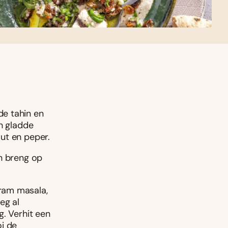
de tahin en
en gladde
ut en peper.
en breng op
ram masala,
eg al
g. Verhit een
oi de