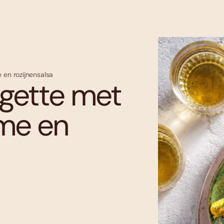
en rozijnensalsa
rgette met
me en