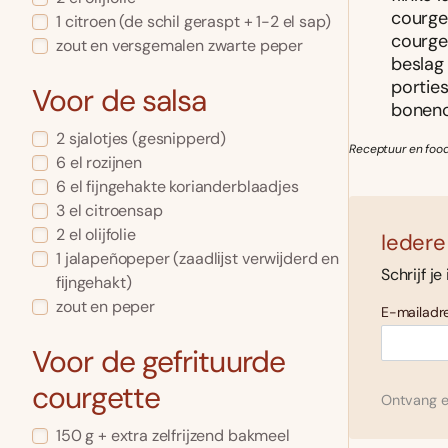
courge
1 citroen (de schil geraspt + 1-2 el sap)
courget
zout en versgemalen zwarte peper
beslag 
porties
Voor de salsa
bonenc
2 sjalotjes (gesnipperd)
Receptuur en foods
6 el rozijnen
6 el fijngehakte korianderblaadjes
3 el citroensap
2 el olijfolie
Iedere
1 jalapeñopeper (zaadlĳst verwĳderd en
Schrijf je
fĳngehakt)
zout en peper
E-mailadre
Voor de gefrituurde
courgette
Ontvang el
150 g + extra zelfrijzend bakmeel