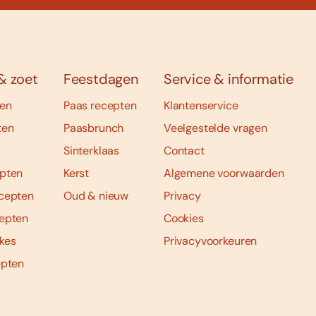
& zoet
Feestdagen
Service & informatie
ten
Paas recepten
Klantenservice
ten
Paasbrunch
Veelgestelde vragen
Sinterklaas
Contact
pten
Kerst
Algemene voorwaarden
cepten
Oud & nieuw
Privacy
epten
Cookies
kes
Privacyvoorkeuren
epten