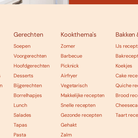
Gerechten
Kookthema's
Bakken 
Soepen
Zomer
IJs recep
Voorgerechten
Barbecue
Bakrecep
Hoofdgerechten
Picknick
Koekjes
s
Desserts
Airfryer
Cake rece
n
Bijgerechten
Vegetarisch
Quiche re
Borrelhapjes
Makkelijke recepten
Brood rec
Lunch
Snelle recepten
Cheeseca
Salades
Gezonde recepten
Taart rec
Tapas
Gehakt
Pasta
Zalm