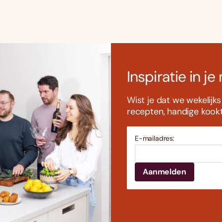
Inspiratie in je
Wist je dat we wekelijk
recepten, handige kookti
E-mailadres: