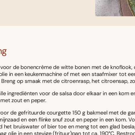
ng
 voor de bonencrème de witte bonen met de knoflook, 
jfolie in een keukenmachine of met een staafmixer tot e
 Breng op smaak met de citroenrasp, het citroensap, zo
lle ingrediënten voor de salsa door elkaar in een kom 
met zout en peper.
oor de gefrituurde courgette 150 g bakmeel met de ga
ijnzaad en een flinke snuf zout en peper in een kom. Vo
d het bruiswater of bier toe en meng tot een glad besla
laag olie in een stevige (frituur)pan tot ca. 190°C. Bestro