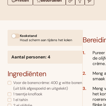
Printen
Beoordelen
Kookstand
Bereidi
Houd scherm aan tijdens het koken
Pureer
Aantal personen: 4
de oli
crème.
Ingrediënten
Meng a
smaak 
Voor de bonencrème: 400 g witte bonen
Meng v
(uit blik afgespoeld en uitgelekt)
het kom
1 teentje knoflook
roeren
1 el tahin
flinke 
2 el olijfolie