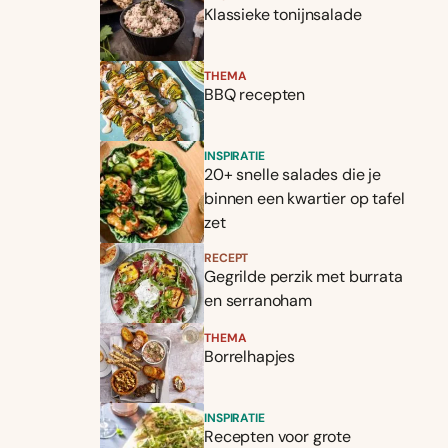
Klassieke tonijnsalade
THEMA
BBQ recepten
INSPIRATIE
20+ snelle salades die je
binnen een kwartier op tafel
zet
RECEPT
Gegrilde perzik met burrata
en serranoham
THEMA
Borrelhapjes
INSPIRATIE
Recepten voor grote