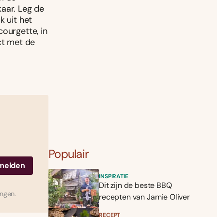
aar. Leg de
k uit het
courgette, in
ct met de
Populair
INSPIRATIE
Dit zijn de beste BBQ
ingen.
recepten van Jamie Oliver
RECEPT