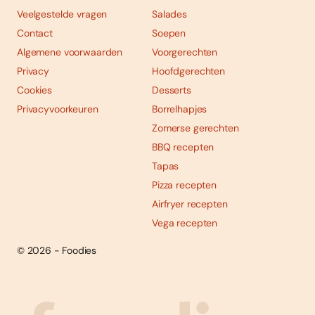
Veelgestelde vragen
Salades
Contact
Soepen
Algemene voorwaarden
Voorgerechten
Privacy
Hoofdgerechten
Cookies
Desserts
Privacyvoorkeuren
Borrelhapjes
Zomerse gerechten
BBQ recepten
Tapas
Pizza recepten
Airfryer recepten
Vega recepten
© 2026 - Foodies
Social
Foodies 08/2026
Tropische smaakexplosies
media