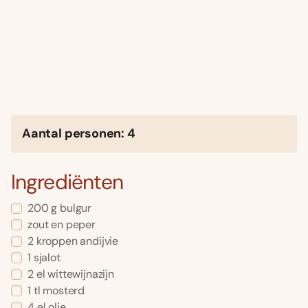
Aantal personen: 4
Ingrediënten
200 g bulgur
zout en peper
2 kroppen andijvie
1 sjalot
2 el wittewijnazijn
1 tl mosterd
4 el olie